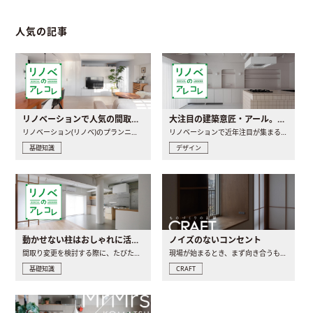
人気の記事
リノベーションで人気の間取りとは？トレンドの間取りと実例を徹底解説
大注目の建築意匠・アール。人気の理由と空間に取り入れるポイント
リノベーション(リノベ)のプランニングで一番最初に決めるのは..
リノベーションで近年注目が集まる建築意匠の一つであるアール..
基礎知識
デザイン
動かせない柱はおしゃれに活用！柱を魅せるリノベーション(リノベ)4選
ノイズのないコンセント
間取り変更を検討する際に、たびたび皆さんの頭を悩ませる動か..
現場が始まるとき、まず向き合うものの一つがコンセントです..
基礎知識
CRAFT