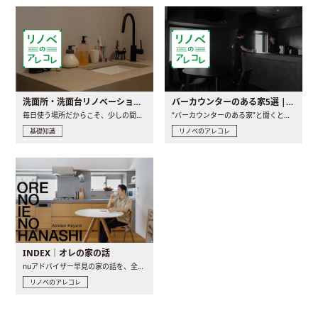
洗面所・洗面台リノベーションの事例と間取りアイデア
バーカウンターのある家5選 | 日常に馴染む“距離の近い”キッチンとは
毎日使う場所だからこそ、少しの間取りの工夫や素材の選び方で..
“バーカウンターのある家”と聞くと、少し特別な、大人のための..
基礎知識
リノベのアレコレ
INDEX｜オレの家の話
nuアドバイザー早見の家の話を、全4話でお届け。リノベーションを..
リノベのアレコレ