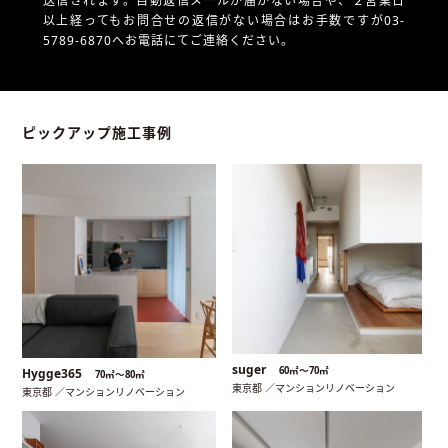
送信されます。自動返信メールが届かない場合や、
２営業日
以上経ってもお問合せの返信がない場合はお手数ですが03-
5789-6870へお電話にてご連絡ください。
ピックアップ施工事例
suger
60㎡〜70㎡
Hygge365
70㎡〜80㎡
東京都 ／マンションリノベーション
東京都 ／マンションリノベーション