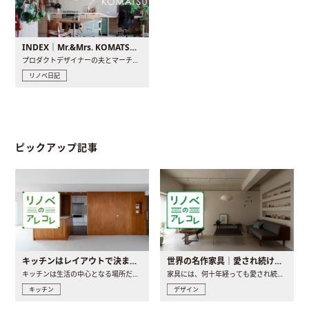
INDEX｜Mr.&Mrs. KOMATSU renovation diary
プロダクトデザイナーの夫とマーチャンダイザーの妻が、夫婦で..
リノベ日記
ピックアップ記事
キッチンはレイアウトで決まる。後悔しないための考え方と選び方
世界の名作家具｜愛され続ける理由と一生モノとの出会い方
キッチンは生活の中心となる場所だからこそ、家の中のどこに置..
家具には、何十年経っても愛され続ける「名作」と呼ばれるもの..
キッチン
デザイン