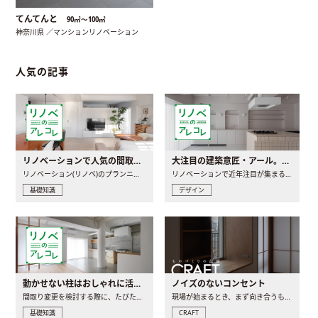
てんてんと
90㎡〜100㎡
神奈川県 ／マンションリノベーション
人気の記事
リノベーションで人気の間取りとは？トレンドの間取りと実例を徹底解説
大注目の建築意匠・アール。人気の理由と空間に取り入れるポイント
リノベーション(リノベ)のプランニングで一番最初に決めるのは..
リノベーションで近年注目が集まる建築意匠の一つであるアール..
基礎知識
デザイン
動かせない柱はおしゃれに活用！柱を魅せるリノベーション(リノベ)4選
ノイズのないコンセント
間取り変更を検討する際に、たびたび皆さんの頭を悩ませる動か..
現場が始まるとき、まず向き合うものの一つがコンセントです..
基礎知識
CRAFT