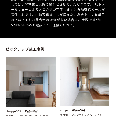
しては、翌営業日以降の受付とさせていただきます。
以下メ
ールフォームよりお問合せが完了しますと自動返信メールが
送信されます。自動返信メールが届かない場合や、
２営業日
以上経ってもお問合せの返信がない場合はお手数ですが03-
5789-6870へお電話にてご連絡ください。
ピックアップ施工事例
suger
60㎡〜70㎡
Hygge365
70㎡〜80㎡
東京都 ／マンションリノベーション