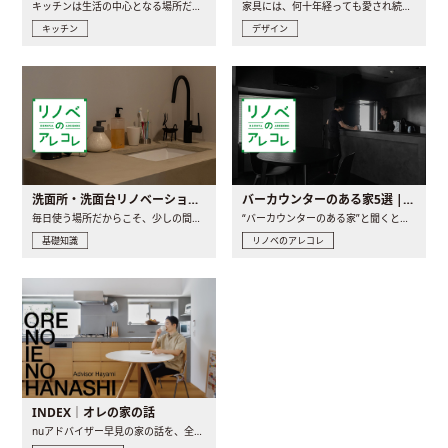
キッチンは生活の中心となる場所だからこそ、家の中のどこに置..
家具には、何十年経っても愛され続ける「名作」と呼ばれるもの..
キッチン
デザイン
洗面所・洗面台リノベーションの事例と間取りアイデア
バーカウンターのある家5選 | 日常に馴染む“距離の近い”キッチンとは
毎日使う場所だからこそ、少しの間取りの工夫や素材の選び方で..
“バーカウンターのある家”と聞くと、少し特別な、大人のための..
基礎知識
リノベのアレコレ
INDEX｜オレの家の話
nuアドバイザー早見の家の話を、全4話でお届け。リノベーションを..