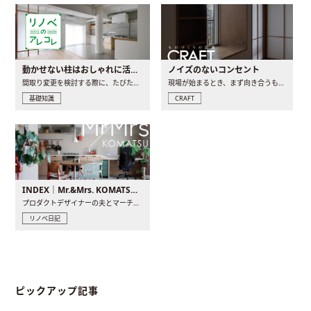
動かせない柱はおしゃれに活用！柱を魅せるリノベーション(リノベ)4選
ノイズのないコンセント
間取り変更を検討する際に、たびたび皆さんの頭を悩ませる動か..
現場が始まるとき、まず向き合うものの一つがコンセントです..
基礎知識
CRAFT
INDEX｜Mr.&Mrs. KOMATSU renovation diary
プロダクトデザイナーの夫とマーチャンダイザーの妻が、夫婦で..
リノベ日記
ピックアップ記事