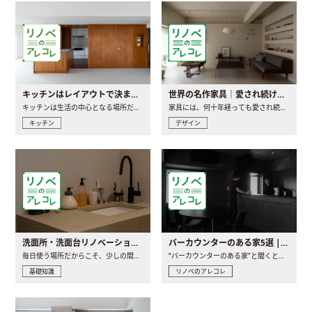
キッチンはレイアウトで決まる。後悔しないための考え方と選び方
世界の名作家具｜愛され続ける理由と一生モノとの出会い方
キッチンは生活の中心となる場所だからこそ、家の中のどこに置..
家具には、何十年経っても愛され続ける「名作」と呼ばれるもの..
キッチン
デザイン
洗面所・洗面台リノベーションの事例と間取りアイデア
バーカウンターのある家5選 | 日常に馴染む“距離の近い”キッチンとは
毎日使う場所だからこそ、少しの間取りの工夫や素材の選び方で..
“バーカウンターのある家”と聞くと、少し特別な、大人のための..
基礎知識
リノベのアレコレ