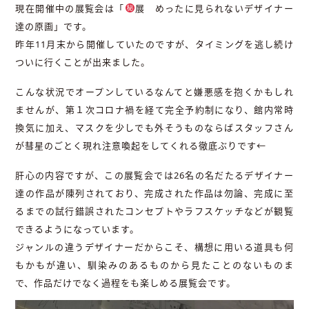
現在開催中の展覧会は「
展 めったに見られないデザイナー
達の原画」です。
昨年11月末から開催していたのですが、タイミングを逃し続け
ついに行くことが出来ました。
こんな状況でオープンしているなんてと嫌悪感を抱くかもしれ
ませんが、第１次コロナ禍を経て完全予約制になり、館内常時
換気に加え、マスクを少しでも外そうものならばスタッフさん
が彗星のごとく現れ注意喚起をしてくれる徹底ぶりです←
肝心の内容ですが、この展覧会では26名の名だたるデザイナー
達の作品が陳列されており、完成された作品は勿論、完成に至
るまでの試行錯誤されたコンセプトやラフスケッチなどが観覧
できるようになっています。
ジャンルの違うデザイナーだからこそ、構想に用いる道具も何
もかもが違い、馴染みのあるものから見たことのないものま
で、作品だけでなく過程をも楽しめる展覧会です。