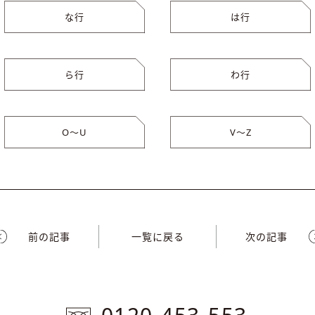
な行
は行
ら行
わ行
O〜U
V〜Z
前の記事
一覧に戻る
次の記事