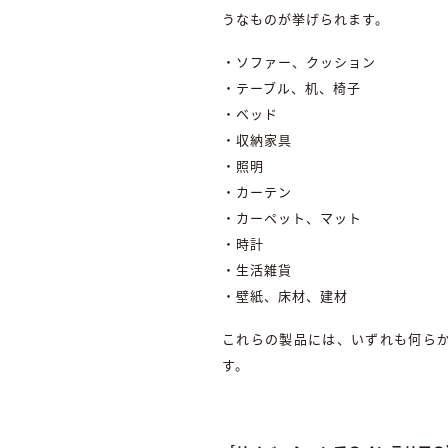
うなものが挙げられます。
・ソファー、クッション
・テーブル、机、椅子
・ベッド
・収納家具
・照明
・カーテン
・カーペット、マット
・時計
・生活雑貨
・壁紙、床材、建材
これらの製品には、いずれも何ら
す。