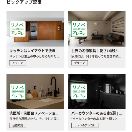
ピックアップ記事
キッチンはレイアウトで決まる。後悔しないための考え方と選び方
世界の名作家具｜愛され続ける理由と一生モノとの出会い方
キッチンは生活の中心となる場所だからこそ、家の中のどこに置..
家具には、何十年経っても愛され続ける「名作」と呼ばれるもの..
キッチン
デザイン
洗面所・洗面台リノベーションの事例と間取りアイデア
バーカウンターのある家5選 | 日常に馴染む“距離の近い”キッチンとは
毎日使う場所だからこそ、少しの間取りの工夫や素材の選び方で..
“バーカウンターのある家”と聞くと、少し特別な、大人のための..
基礎知識
リノベのアレコレ