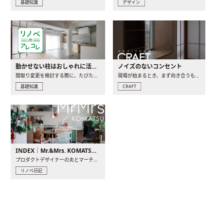
基礎知識
デザイン
動かせない柱はおしゃれに活用！柱を魅せるリノベーション(リノベ)4選
ノイズのないコンセント
間取り変更を検討する際に、たびたび皆さんの頭を悩ませる動か..
現場が始まるとき、まず向き合うものの一つがコンセントです..
基礎知識
CRAFT
INDEX｜Mr.&Mrs. KOMATSU renovation diary
プロダクトデザイナーの夫とマーチャンダイザーの妻が、夫婦で..
リノベ日記