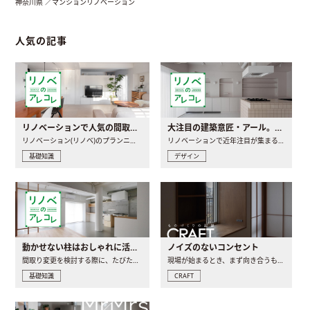
神奈川県 ／マンションリノベーション
人気の記事
リノベーションで人気の間取りとは？トレンドの間取りと実例を徹底解説
大注目の建築意匠・アール。人気の理由と空間に取り入れるポイント
リノベーション(リノベ)のプランニングで一番最初に決めるのは..
リノベーションで近年注目が集まる建築意匠の一つであるアール..
基礎知識
デザイン
動かせない柱はおしゃれに活用！柱を魅せるリノベーション(リノベ)4選
ノイズのないコンセント
間取り変更を検討する際に、たびたび皆さんの頭を悩ませる動か..
現場が始まるとき、まず向き合うものの一つがコンセントです..
基礎知識
CRAFT