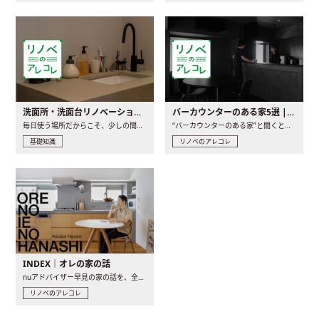
洗面所・洗面台リノベーションの事例と間取りアイデア
バーカウンターのある家5選 | 日常に馴染む“距離の近い”キッチンとは
毎日使う場所だからこそ、少しの間取りの工夫や素材の選び方で..
“バーカウンターのある家”と聞くと、少し特別な、大人のための..
基礎知識
リノベのアレコレ
INDEX｜オレの家の話
nuアドバイザー早見の家の話を、全4話でお届け。リノベーションを..
リノベのアレコレ