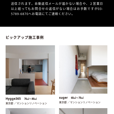
送信されます。自動返信メールが届かない場合や、
２営業日
以上経ってもお問合せの返信がない場合はお手数ですが03-
5789-6870へお電話にてご連絡ください。
ピックアップ施工事例
suger
60㎡〜70㎡
Hygge365
70㎡〜80㎡
東京都 ／マンションリノベーション
東京都 ／マンションリノベーション