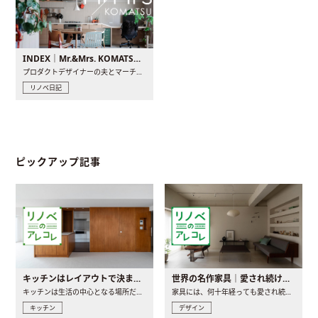
INDEX｜Mr.&Mrs. KOMATSU renovation diary
プロダクトデザイナーの夫とマーチャンダイザーの妻が、夫婦で..
リノベ日記
ピックアップ記事
キッチンはレイアウトで決まる。後悔しないための考え方と選び方
世界の名作家具｜愛され続ける理由と一生モノとの出会い方
キッチンは生活の中心となる場所だからこそ、家の中のどこに置..
家具には、何十年経っても愛され続ける「名作」と呼ばれるもの..
キッチン
デザイン