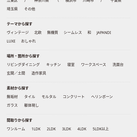
江東区
）
神奈川県
（
横浜市
川崎市
）
千葉県
埼玉県
その他
テーマから探す
ヴィンテージ
北欧
無機質
シームレス
和
JAPANDI
LUXE
おしゃれ
場所・箇所から探す
リビングダイニング
キッチン
寝室
ワークスペース
洗面台
玄関／土間
造作家具
素材から探す
無垢材
タイル
モルタル
コンクリート
ヘリンボーン
ガラス
躯体現し
間取りから探す
ワンルーム
1LDK
2LDK
3LDK
4LDK
5LDK以上