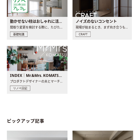
動かせない柱はおしゃれに活用！柱を魅せるリノベーション(リノベ)4選
ノイズのないコンセント
間取り変更を検討する際に、たびたび皆さんの頭を悩ませる動か..
現場が始まるとき、まず向き合うものの一つがコンセントです..
基礎知識
CRAFT
INDEX｜Mr.&Mrs. KOMATSU renovation diary
プロダクトデザイナーの夫とマーチャンダイザーの妻が、夫婦で..
リノベ日記
ピックアップ記事