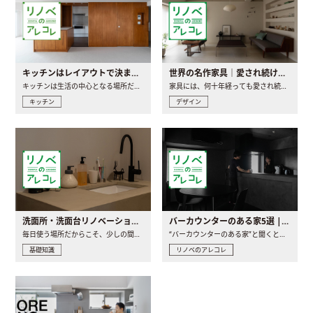
キッチンはレイアウトで決まる。後悔しないための考え方と選び方
世界の名作家具｜愛され続ける理由と一生モノとの出会い方
キッチンは生活の中心となる場所だからこそ、家の中のどこに置..
家具には、何十年経っても愛され続ける「名作」と呼ばれるもの..
キッチン
デザイン
洗面所・洗面台リノベーションの事例と間取りアイデア
バーカウンターのある家5選 | 日常に馴染む“距離の近い”キッチンとは
毎日使う場所だからこそ、少しの間取りの工夫や素材の選び方で..
“バーカウンターのある家”と聞くと、少し特別な、大人のための..
基礎知識
リノベのアレコレ