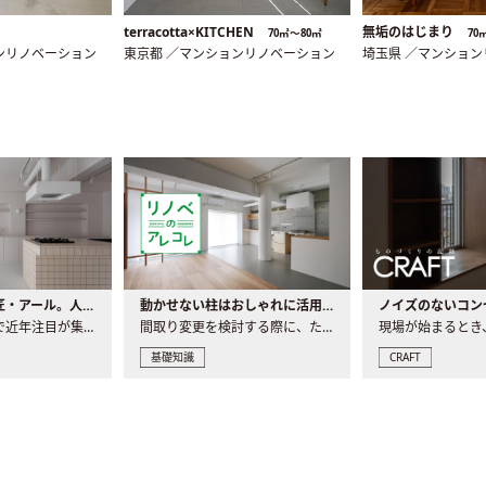
terracotta×KITCHEN
無垢のはじまり
70㎡〜80㎡
70
ンリノベーション
東京都 ／マンションリノベーション
埼玉県 ／マンショ
大注目の建築意匠・アール。人気の理由と空間に取り入れるポイント
動かせない柱はおしゃれに活用！柱を魅せるリノベーション(リノベ)4選
ノイズのないコン
リノベーションで近年注目が集まる建築意匠の一つであるアール..
間取り変更を検討する際に、たびたび皆さんの頭を悩ませる動か..
基礎知識
CRAFT