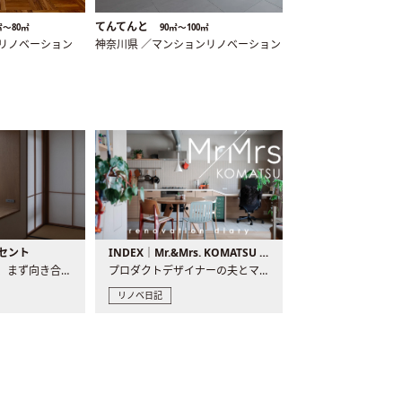
てんてんと
㎡〜80㎡
90㎡〜100㎡
ンリノベーション
神奈川県 ／マンションリノベーション
セント
INDEX｜Mr.&Mrs. KOMATSU renovation diary
現場が始まるとき、まず向き合うものの一つがコンセントです..
プロダクトデザイナーの夫とマーチャンダイザーの妻が、夫婦で..
リノベ日記