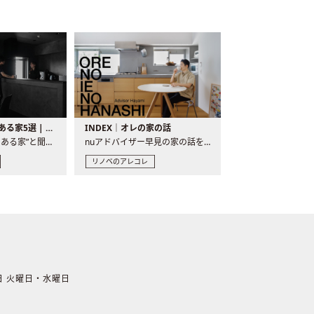
バーカウンターのある家5選 | 日常に馴染む“距離の近い”キッチンとは
INDEX｜オレの家の話
“バーカウンターのある家”と聞くと、少し特別な、大人のための..
nuアドバイザー早見の家の話を、全4話でお届け。リノベーションを..
リノベのアレコレ
休日 火曜日・水曜日