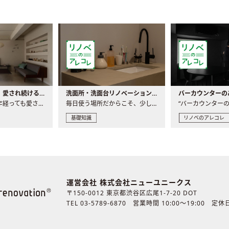
世界の名作家具｜愛され続ける理由と一生モノとの出会い方
洗面所・洗面台リノベーションの事例と間取りアイデア
家具には、何十年経っても愛され続ける「名作」と呼ばれるもの..
毎日使う場所だからこそ、少しの間取りの工夫や素材の選び方で..
基礎知識
リノベのアレコレ
運営会社 株式会社ニューユニークス
〒150-0012 東京都渋谷区広尾1-7-20 DOT
TEL 03-5789-6870
営業時間 10:00〜19:00 定