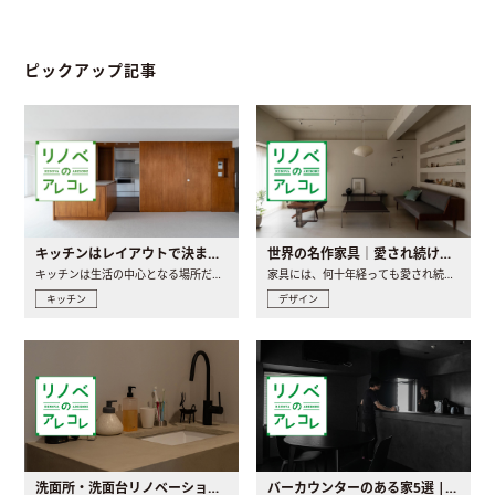
ピックアップ記事
キッチンはレイアウトで決まる。後悔しないための考え方と選び方
世界の名作家具｜愛され続ける理由と一生モノとの出会い方
キッチンは生活の中心となる場所だからこそ、家の中のどこに置..
家具には、何十年経っても愛され続ける「名作」と呼ばれるもの..
キッチン
デザイン
洗面所・洗面台リノベーションの事例と間取りアイデア
バーカウンターのある家5選 | 日常に馴染む“距離の近い”キッチンとは