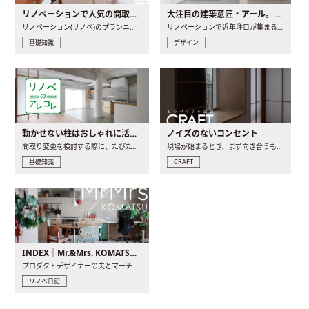
リノベーションで人気の間取りとは？トレンドの間取りと実例を徹底解説
大注目の建築意匠・アール。人気の理由と空間に取り入れるポイント
リノベーション(リノベ)のプランニングで一番最初に決めるのは..
リノベーションで近年注目が集まる建築意匠の一つであるアール..
基礎知識
デザイン
動かせない柱はおしゃれに活用！柱を魅せるリノベーション(リノベ)4選
ノイズのないコンセント
間取り変更を検討する際に、たびたび皆さんの頭を悩ませる動か..
現場が始まるとき、まず向き合うものの一つがコンセントです..
基礎知識
CRAFT
INDEX｜Mr.&Mrs. KOMATSU renovation diary
プロダクトデザイナーの夫とマーチャンダイザーの妻が、夫婦で..
リノベ日記