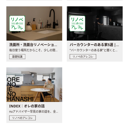
洗面所・洗面台リノベーションの事例と間取りアイデア
バーカウンターのある家5選 | 日常に馴染む“距離の近い”キッチンとは
毎日使う場所だからこそ、少しの間取りの工夫や素材の選び方で..
“バーカウンターのある家”と聞くと、少し特別な、大人のための..
基礎知識
リノベのアレコレ
INDEX｜オレの家の話
nuアドバイザー早見の家の話を、全4話でお届け。リノベーションを..
リノベのアレコレ