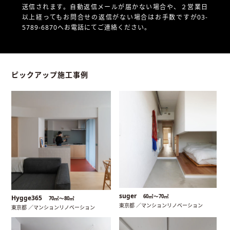
送信されます。自動返信メールが届かない場合や、
２営業日
以上経ってもお問合せの返信がない場合はお手数ですが03-
5789-6870へお電話にてご連絡ください。
ピックアップ施工事例
suger
60㎡〜70㎡
Hygge365
70㎡〜80㎡
東京都 ／マンションリノベーション
東京都 ／マンションリノベーション