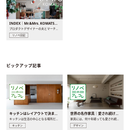
INDEX｜Mr.&Mrs. KOMATSU renovation diary
プロダクトデザイナーの夫とマーチャンダイザーの妻が、夫婦で..
リノベ日記
ピックアップ記事
キッチンはレイアウトで決まる。後悔しないための考え方と選び方
世界の名作家具｜愛され続ける理由と一生モノとの出会い方
キッチンは生活の中心となる場所だからこそ、家の中のどこに置..
家具には、何十年経っても愛され続ける「名作」と呼ばれるもの..
キッチン
デザイン