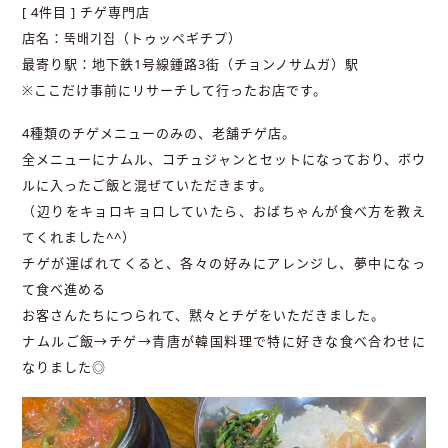
[ 4件目 ] チゲ専門店
店名：뚝배기집（トゥッペギチプ）
最寄り駅：地下鉄1号線鍾路3街（チョンノサムガ）駅
※ここだけ事前にリサーチして行ったお店です。
4種類のチゲメニューのみの、老舗チゲ店。
全メニューにナムル、コチュジャンとセットになっており、ボウ
ルに入ったご飯と混ぜていただきます。
（辺りをキョロキョロしていたら、おばちゃんが食べ方を教え
てくれました^^）
チゲが運ばれてくると、各々の好みにアレンジし、夢中になっ
て食べ進める
お客さんたちにつられて、黙々とチゲをいただきました。
ナムルご飯→チゲ→青唐が韓国料理で特に好きな食べ合わせに
なりました◎