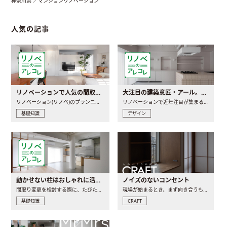
神奈川県 ／マンションリノベーション
人気の記事
リノベーションで人気の間取りとは？トレンドの間取りと実例を徹底解説
大注目の建築意匠・アール。人気の理由と空間に取り入れるポイント
リノベーション(リノベ)のプランニングで一番最初に決めるのは..
リノベーションで近年注目が集まる建築意匠の一つであるアール..
基礎知識
デザイン
動かせない柱はおしゃれに活用！柱を魅せるリノベーション(リノベ)4選
ノイズのないコンセント
間取り変更を検討する際に、たびたび皆さんの頭を悩ませる動か..
現場が始まるとき、まず向き合うものの一つがコンセントです..
基礎知識
CRAFT