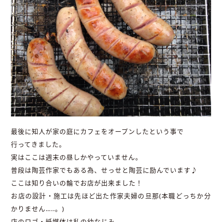
最後に知人が家の庭にカフェをオープンしたという事で
行ってきました。
実はここは週末の昼しかやっていません。
普段は陶芸作家でもある為、せっせと陶芸に励んでいます♪
ここは知り合いの輪でお店が出来ました！
お店の設計・施工は先ほど出た作家夫婦の旦那(本職どっちか分
かりません…..。)
店のロゴ・紙媒体は私の幼なじみ。