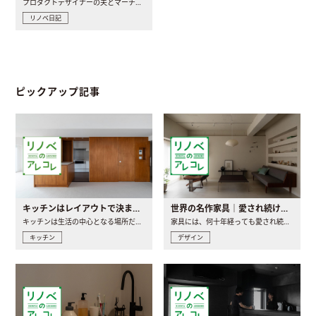
プロダクトデザイナーの夫とマーチャンダイザーの妻が、夫婦で..
リノベ日記
ピックアップ記事
キッチンはレイアウトで決まる。後悔しないための考え方と選び方
世界の名作家具｜愛され続ける理由と一生モノとの出会い方
キッチンは生活の中心となる場所だからこそ、家の中のどこに置..
家具には、何十年経っても愛され続ける「名作」と呼ばれるもの..
キッチン
デザイン