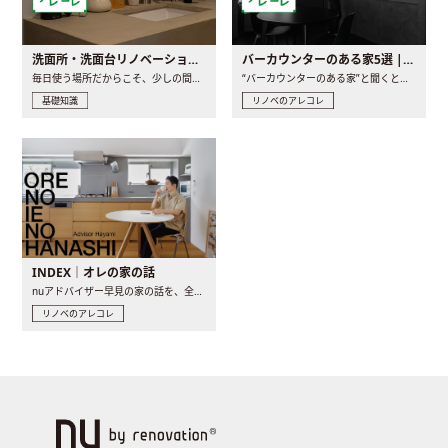
洗面所・洗面台リノベーションの事例と間取りアイデア
バーカウンターのある家5選 | 日常に馴染む“距離の近い”キッチンとは
毎日使う場所だからこそ、少しの間取りの工夫や素材の選び方で..
“バーカウンターのある家”と聞くと、少し特別な、大人のための..
基礎知識
リノベのアレコレ
INDEX｜オレの家の話
nuアドバイザー早見の家の話を、全4話でお届け。リノベーションを..
リノベのアレコレ