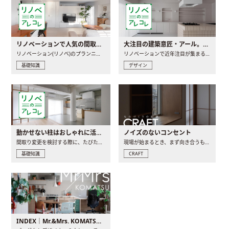
リノベーションで人気の間取りとは？トレンドの間取りと実例を徹底解説
大注目の建築意匠・アール。人気の理由と空間に取り入れるポイント
リノベーション(リノベ)のプランニングで一番最初に決めるのは..
リノベーションで近年注目が集まる建築意匠の一つであるアール..
基礎知識
デザイン
動かせない柱はおしゃれに活用！柱を魅せるリノベーション(リノベ)4選
ノイズのないコンセント
間取り変更を検討する際に、たびたび皆さんの頭を悩ませる動か..
現場が始まるとき、まず向き合うものの一つがコンセントです..
基礎知識
CRAFT
INDEX｜Mr.&Mrs. KOMATSU renovation diary