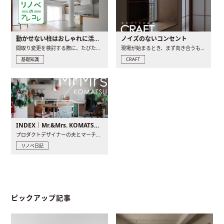
動かせない柱はおしゃれに活用！柱を魅せるリノベーション(リノベ)4選
ノイズのないコンセント
間取り変更を検討する際に、たびたび皆さんの頭を悩ませる動か..
現場が始まるとき、まず向き合うものの一つがコンセントです..
基礎知識
CRAFT
INDEX｜Mr.&Mrs. KOMATSU renovation diary
プロダクトデザイナーの夫とマーチャンダイザーの妻が、夫婦で..
リノベ日記
ピックアップ記事