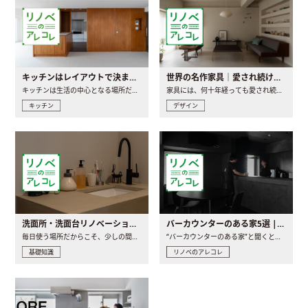
キッチンはレイアウトで決まる。後悔しないための考え方と選び方
世界の名作家具｜愛され続ける理由と一生モノとの出会い方
キッチンは生活の中心となる場所だからこそ、家の中のどこに置..
家具には、何十年経っても愛され続ける「名作」と呼ばれるもの..
キッチン
デザイン
洗面所・洗面台リノベーションの事例と間取りアイデア
バーカウンターのある家5選 | 日常に馴染む“距離の近い”キッチンとは
毎日使う場所だからこそ、少しの間取りの工夫や素材の選び方で..
“バーカウンターのある家”と聞くと、少し特別な、大人のための..
基礎知識
リノベのアレコレ