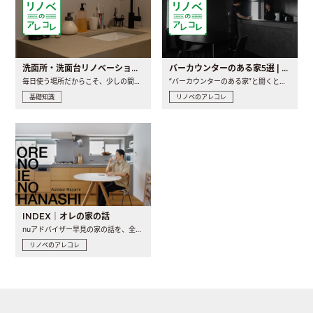
洗面所・洗面台リノベーションの事例と間取りアイデア
バーカウンターのある家5選 | 日常に馴染む“距離の近い”キッチンとは
毎日使う場所だからこそ、少しの間取りの工夫や素材の選び方で..
“バーカウンターのある家”と聞くと、少し特別な、大人のための..
基礎知識
リノベのアレコレ
INDEX｜オレの家の話
nuアドバイザー早見の家の話を、全4話でお届け。リノベーションを..
リノベのアレコレ