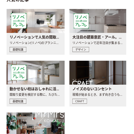
リノベーションで人気の間取りとは？トレンドの間取りと実例を徹底解説
大注目の建築意匠・アール。人気の理由と空間に取り入れるポイント
リノベーション(リノベ)のプランニングで一番最初に決めるのは..
リノベーションで近年注目が集まる建築意匠の一つであるアール..
基礎知識
デザイン
動かせない柱はおしゃれに活用！柱を魅せるリノベーション(リノベ)4選
ノイズのないコンセント
間取り変更を検討する際に、たびたび皆さんの頭を悩ませる動か..
現場が始まるとき、まず向き合うものの一つがコンセントです..
基礎知識
CRAFT