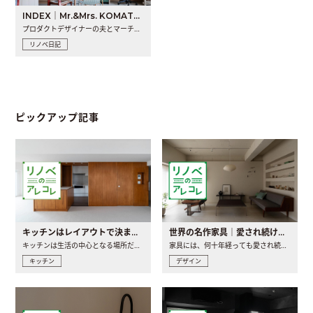
INDEX｜Mr.&Mrs. KOMATSU renovation diary
プロダクトデザイナーの夫とマーチャンダイザーの妻が、夫婦で..
リノベ日記
ピックアップ記事
キッチンはレイアウトで決まる。後悔しないための考え方と選び方
世界の名作家具｜愛され続ける理由と一生モノとの出会い方
キッチンは生活の中心となる場所だからこそ、家の中のどこに置..
家具には、何十年経っても愛され続ける「名作」と呼ばれるもの..
キッチン
デザイン