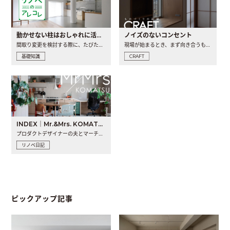
動かせない柱はおしゃれに活用！柱を魅せるリノベーション(リノベ)4選
ノイズのないコンセント
間取り変更を検討する際に、たびたび皆さんの頭を悩ませる動か..
現場が始まるとき、まず向き合うものの一つがコンセントです..
基礎知識
CRAFT
INDEX｜Mr.&Mrs. KOMATSU renovation diary
プロダクトデザイナーの夫とマーチャンダイザーの妻が、夫婦で..
リノベ日記
ピックアップ記事