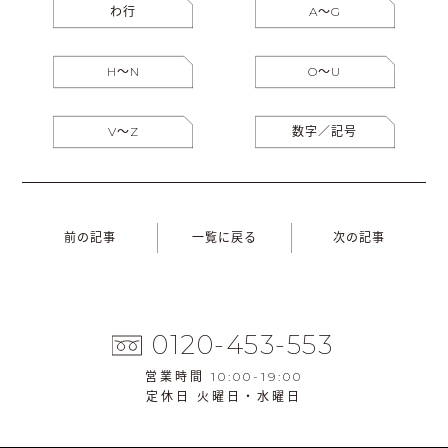
わ行
A〜G
H〜N
O〜U
V〜Z
数字／記号
前の記事
一覧に戻る
次の記事
0120-453-553
営業時間 10:00-19:00
定休日 火曜日・水曜日