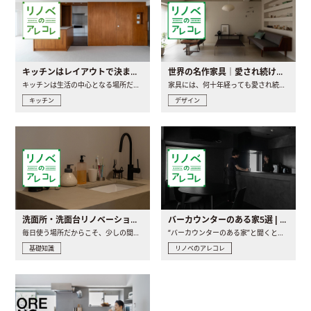
キッチンはレイアウトで決まる。後悔しないための考え方と選び方
世界の名作家具｜愛され続ける理由と一生モノとの出会い方
キッチンは生活の中心となる場所だからこそ、家の中のどこに置..
家具には、何十年経っても愛され続ける「名作」と呼ばれるもの..
キッチン
デザイン
洗面所・洗面台リノベーションの事例と間取りアイデア
バーカウンターのある家5選 | 日常に馴染む“距離の近い”キッチンとは
毎日使う場所だからこそ、少しの間取りの工夫や素材の選び方で..
“バーカウンターのある家”と聞くと、少し特別な、大人のための..
基礎知識
リノベのアレコレ