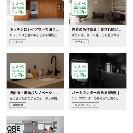
キッチンはレイアウトで決まる。後悔しないための考え方と選び方
世界の名作家具｜愛され続ける理由と一生モノとの出会い方
キッチンは生活の中心となる場所だからこそ、家の中のどこに置..
家具には、何十年経っても愛され続ける「名作」と呼ばれるもの..
キッチン
デザイン
洗面所・洗面台リノベーションの事例と間取りアイデア
バーカウンターのある家5選 | 日常に馴染む“距離の近い”キッチンとは
毎日使う場所だからこそ、少しの間取りの工夫や素材の選び方で..
“バーカウンターのある家”と聞くと、少し特別な、大人のための..
基礎知識
リノベのアレコレ