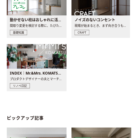
動かせない柱はおしゃれに活用！柱を魅せるリノベーション(リノベ)4選
ノイズのないコンセント
間取り変更を検討する際に、たびたび皆さんの頭を悩ませる動か..
現場が始まるとき、まず向き合うものの一つがコンセントです..
基礎知識
CRAFT
INDEX｜Mr.&Mrs. KOMATSU renovation diary
プロダクトデザイナーの夫とマーチャンダイザーの妻が、夫婦で..
リノベ日記
ピックアップ記事