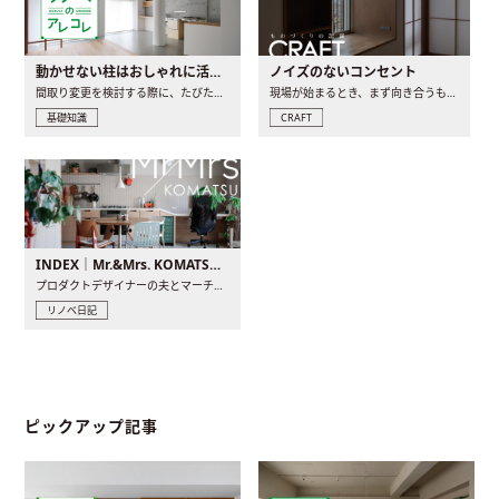
動かせない柱はおしゃれに活用！柱を魅せるリノベーション(リノベ)4選
ノイズのないコンセント
間取り変更を検討する際に、たびたび皆さんの頭を悩ませる動か..
現場が始まるとき、まず向き合うものの一つがコンセントです..
基礎知識
CRAFT
INDEX｜Mr.&Mrs. KOMATSU renovation diary
プロダクトデザイナーの夫とマーチャンダイザーの妻が、夫婦で..
リノベ日記
ピックアップ記事