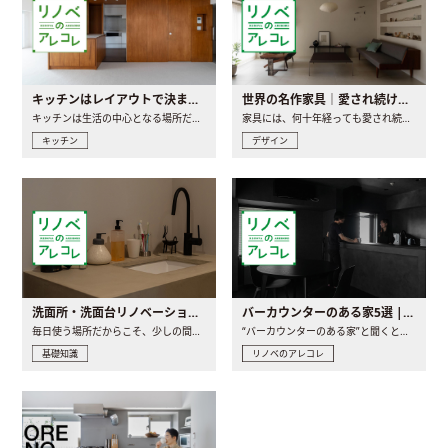
キッチンはレイアウトで決まる。後悔しないための考え方と選び方
世界の名作家具｜愛され続ける理由と一生モノとの出会い方
キッチンは生活の中心となる場所だからこそ、家の中のどこに置..
家具には、何十年経っても愛され続ける「名作」と呼ばれるもの..
キッチン
デザイン
洗面所・洗面台リノベーションの事例と間取りアイデア
バーカウンターのある家5選 | 日常に馴染む“距離の近い”キッチンとは
毎日使う場所だからこそ、少しの間取りの工夫や素材の選び方で..
“バーカウンターのある家”と聞くと、少し特別な、大人のための..
基礎知識
リノベのアレコレ