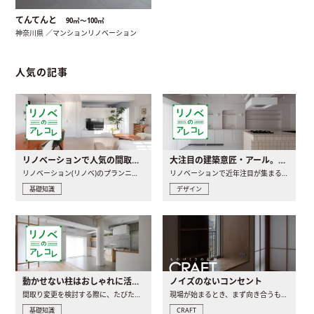
てんてんと
90㎡〜100㎡
神奈川県 ／マンションリノベーション
人気の記事
リノベーションで人気の間取りとは？トレンドの間取りと実例を徹底解説
大注目の建築意匠・アール。人気の理由と空間に取り入れるポイント
リノベーション(リノベ)のプランニングで一番最初に決めるのは..
リノベーションで近年注目が集まる建築意匠の一つであるアール..
基礎知識
デザイン
動かせない柱はおしゃれに活用！柱を魅せるリノベーション(リノベ)4選
ノイズのないコンセント
間取り変更を検討する際に、たびたび皆さんの頭を悩ませる動か..
現場が始まるとき、まず向き合うものの一つがコンセントです..
基礎知識
CRAFT