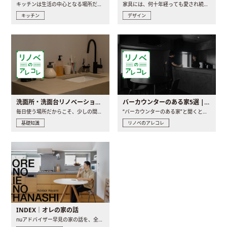
キッチンは生活の中心となる場所だからこそ、家の中のどこに置..
家具には、何十年経っても愛され続ける「名作」と呼ばれるもの..
キッチン
デザイン
洗面所・洗面台リノベーションの事例と間取りアイデア
バーカウンターのある家5選 | 日常に馴染む“距離の近い”キッチンとは
毎日使う場所だからこそ、少しの間取りの工夫や素材の選び方で..
“バーカウンターのある家”と聞くと、少し特別な、大人のための..
基礎知識
リノベのアレコレ
INDEX｜オレの家の話
nuアドバイザー早見の家の話を、全4話でお届け。リノベーションを..