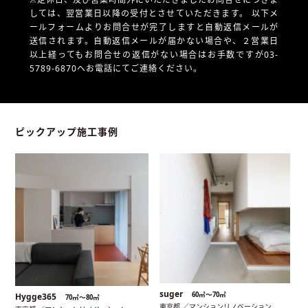
しては、翌営業日以降の受付とさせていただきます。
以下メ
ールフォームよりお問合せが完了しますと自動返信メールが
送信されます。自動返信メールが届かない場合や、
２営業日
以上経ってもお問合せの返信がない場合はお手数ですが03-
5789-6870へお電話にてご連絡ください。
ピックアップ施工事例
suger
60㎡〜70㎡
Hygge365
70㎡〜80㎡
東京都 ／マンションリノベーション