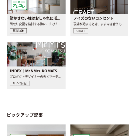
動かせない柱はおしゃれに活用！柱を魅せるリノベーション(リノベ)4選
ノイズのないコンセント
間取り変更を検討する際に、たびたび皆さんの頭を悩ませる動か..
現場が始まるとき、まず向き合うものの一つがコンセントです..
基礎知識
CRAFT
INDEX｜Mr.&Mrs. KOMATSU renovation diary
プロダクトデザイナーの夫とマーチャンダイザーの妻が、夫婦で..
リノベ日記
ピックアップ記事