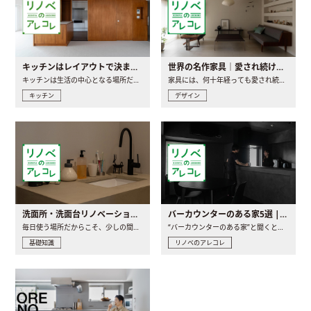
キッチンはレイアウトで決まる。後悔しないための考え方と選び方
世界の名作家具｜愛され続ける理由と一生モノとの出会い方
キッチンは生活の中心となる場所だからこそ、家の中のどこに置..
家具には、何十年経っても愛され続ける「名作」と呼ばれるもの..
キッチン
デザイン
洗面所・洗面台リノベーションの事例と間取りアイデア
バーカウンターのある家5選 | 日常に馴染む“距離の近い”キッチンとは
毎日使う場所だからこそ、少しの間取りの工夫や素材の選び方で..
“バーカウンターのある家”と聞くと、少し特別な、大人のための..
基礎知識
リノベのアレコレ