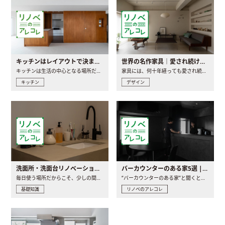
キッチンはレイアウトで決まる。後悔しないための考え方と選び方
世界の名作家具｜愛され続ける理由と一生モノとの出会い方
キッチンは生活の中心となる場所だからこそ、家の中のどこに置..
家具には、何十年経っても愛され続ける「名作」と呼ばれるもの..
キッチン
デザイン
洗面所・洗面台リノベーションの事例と間取りアイデア
バーカウンターのある家5選 | 日常に馴染む“距離の近い”キッチンとは
毎日使う場所だからこそ、少しの間取りの工夫や素材の選び方で..
“バーカウンターのある家”と聞くと、少し特別な、大人のための..
基礎知識
リノベのアレコレ