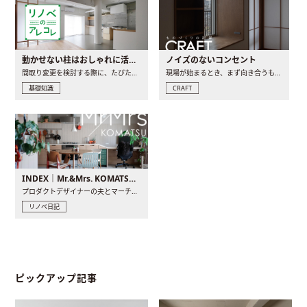
動かせない柱はおしゃれに活用！柱を魅せるリノベーション(リノベ)4選
ノイズのないコンセント
間取り変更を検討する際に、たびたび皆さんの頭を悩ませる動か..
現場が始まるとき、まず向き合うものの一つがコンセントです..
基礎知識
CRAFT
INDEX｜Mr.&Mrs. KOMATSU renovation diary
プロダクトデザイナーの夫とマーチャンダイザーの妻が、夫婦で..
リノベ日記
ピックアップ記事