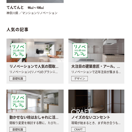
てんてんと
90㎡〜100㎡
神奈川県 ／マンションリノベーション
人気の記事
リノベーションで人気の間取りとは？トレンドの間取りと実例を徹底解説
大注目の建築意匠・アール。人気の理由と空間に取り入れるポイント
リノベーション(リノベ)のプランニングで一番最初に決めるのは..
リノベーションで近年注目が集まる建築意匠の一つであるアール..
基礎知識
デザイン
動かせない柱はおしゃれに活用！柱を魅せるリノベーション(リノベ)4選
ノイズのないコンセント
間取り変更を検討する際に、たびたび皆さんの頭を悩ませる動か..
現場が始まるとき、まず向き合うものの一つがコンセントです..
基礎知識
CRAFT