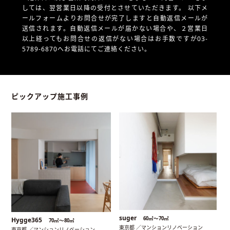
しては、翌営業日以降の受付とさせていただきます。
以下メ
ールフォームよりお問合せが完了しますと自動返信メールが
送信されます。自動返信メールが届かない場合や、
２営業日
以上経ってもお問合せの返信がない場合はお手数ですが03-
5789-6870へお電話にてご連絡ください。
ピックアップ施工事例
suger
60㎡〜70㎡
Hygge365
70㎡〜80㎡
東京都 ／マンションリノベーション
東京都 ／マンションリノベーション