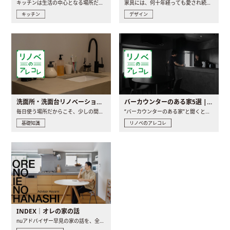
キッチンは生活の中心となる場所だからこそ、家の中のどこに置..
家具には、何十年経っても愛され続ける「名作」と呼ばれるもの..
キッチン
デザイン
洗面所・洗面台リノベーションの事例と間取りアイデア
バーカウンターのある家5選 | 日常に馴染む“距離の近い”キッチンとは
毎日使う場所だからこそ、少しの間取りの工夫や素材の選び方で..
“バーカウンターのある家”と聞くと、少し特別な、大人のための..
基礎知識
リノベのアレコレ
INDEX｜オレの家の話
nuアドバイザー早見の家の話を、全4話でお届け。リノベーションを..