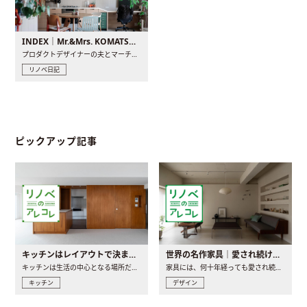
INDEX｜Mr.&Mrs. KOMATSU renovation diary
プロダクトデザイナーの夫とマーチャンダイザーの妻が、夫婦で..
リノベ日記
ピックアップ記事
キッチンはレイアウトで決まる。後悔しないための考え方と選び方
世界の名作家具｜愛され続ける理由と一生モノとの出会い方
キッチンは生活の中心となる場所だからこそ、家の中のどこに置..
家具には、何十年経っても愛され続ける「名作」と呼ばれるもの..
キッチン
デザイン