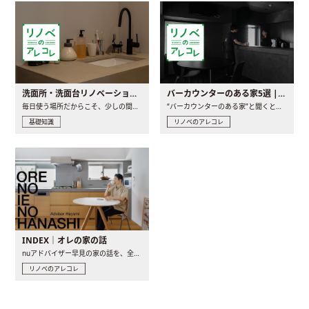
洗面所・洗面台リノベーションの事例と間取りアイデア
バーカウンターのある家5選 | 日常に馴染む“距離の近い”キッチンとは
毎日使う場所だからこそ、少しの間取りの工夫や素材の選び方で..
“バーカウンターのある家”と聞くと、少し特別な、大人のための..
基礎知識
リノベのアレコレ
INDEX｜オレの家の話
nuアドバイザー早見の家の話を、全4話でお届け。リノベーションを..
リノベのアレコレ