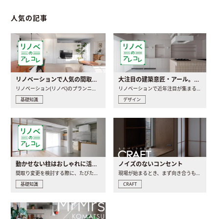
人気の記事
リノベーションで人気の間取りとは？トレンドの間取りと実例を徹底解説
大注目の建築意匠・アール。人気の理由と空間に取り入れるポイント
リノベーション(リノベ)のプランニングで一番最初に決めるのは..
リノベーションで近年注目が集まる建築意匠の一つであるアール..
基礎知識
デザイン
動かせない柱はおしゃれに活用！柱を魅せるリノベーション(リノベ)4選
ノイズのないコンセント
間取り変更を検討する際に、たびたび皆さんの頭を悩ませる動か..
現場が始まるとき、まず向き合うものの一つがコンセントです..
基礎知識
CRAFT