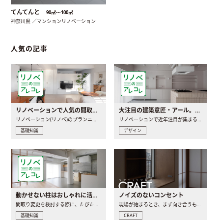
てんてんと
90㎡〜100㎡
神奈川県 ／マンションリノベーション
人気の記事
リノベーションで人気の間取りとは？トレンドの間取りと実例を徹底解説
大注目の建築意匠・アール。人気の理由と空間に取り入れるポイント
リノベーション(リノベ)のプランニングで一番最初に決めるのは..
リノベーションで近年注目が集まる建築意匠の一つであるアール..
基礎知識
デザイン
動かせない柱はおしゃれに活用！柱を魅せるリノベーション(リノベ)4選
ノイズのないコンセント
間取り変更を検討する際に、たびたび皆さんの頭を悩ませる動か..
現場が始まるとき、まず向き合うものの一つがコンセントです..
基礎知識
CRAFT