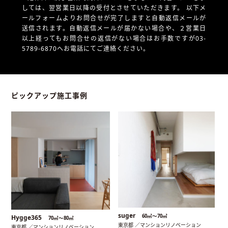
しては、翌営業日以降の受付とさせていただきます。
以下メ
ールフォームよりお問合せが完了しますと自動返信メールが
送信されます。自動返信メールが届かない場合や、
２営業日
以上経ってもお問合せの返信がない場合はお手数ですが03-
5789-6870へお電話にてご連絡ください。
ピックアップ施工事例
suger
60㎡〜70㎡
Hygge365
70㎡〜80㎡
東京都 ／マンションリノベーション
東京都 ／マンションリノベーション