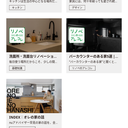
キッチンは生活の中心となる場所だからこそ、家の中のどこに置..
家具には、何十年経っても愛され続ける「名作」と呼ばれるもの..
キッチン
デザイン
洗面所・洗面台リノベーションの事例と間取りアイデア
バーカウンターのある家5選 | 日常に馴染む“距離の近い”キッチンとは
毎日使う場所だからこそ、少しの間取りの工夫や素材の選び方で..
“バーカウンターのある家”と聞くと、少し特別な、大人のための..
基礎知識
リノベのアレコレ
INDEX｜オレの家の話
nuアドバイザー早見の家の話を、全4話でお届け。リノベーションを..