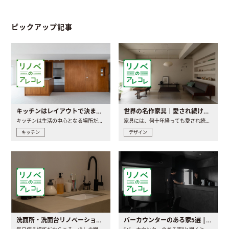
ピックアップ記事
キッチンはレイアウトで決まる。後悔しないための考え方と選び方
世界の名作家具｜愛され続ける理由と一生モノとの出会い方
キッチンは生活の中心となる場所だからこそ、家の中のどこに置..
家具には、何十年経っても愛され続ける「名作」と呼ばれるもの..
キッチン
デザイン
洗面所・洗面台リノベーションの事例と間取りアイデア
バーカウンターのある家5選 | 日常に馴染む“距離の近い”キッチンとは