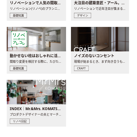
リノベーションで人気の間取りとは？トレンドの間取りと実例を徹底解説
大注目の建築意匠・アール。人気の理由と空間に取り入れるポイント
リノベーション(リノベ)のプランニングで一番最初に決めるのは..
リノベーションで近年注目が集まる建築意匠の一つであるアール..
基礎知識
デザイン
動かせない柱はおしゃれに活用！柱を魅せるリノベーション(リノベ)4選
ノイズのないコンセント
間取り変更を検討する際に、たびたび皆さんの頭を悩ませる動か..
現場が始まるとき、まず向き合うものの一つがコンセントです..
基礎知識
CRAFT
INDEX｜Mr.&Mrs. KOMATSU renovation diary
プロダクトデザイナーの夫とマーチャンダイザーの妻が、夫婦で..
リノベ日記