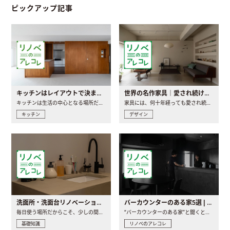
ピックアップ記事
キッチンはレイアウトで決まる。後悔しないための考え方と選び方
世界の名作家具｜愛され続ける理由と一生モノとの出会い方
キッチンは生活の中心となる場所だからこそ、家の中のどこに置..
家具には、何十年経っても愛され続ける「名作」と呼ばれるもの..
キッチン
デザイン
洗面所・洗面台リノベーションの事例と間取りアイデア
バーカウンターのある家5選 | 日常に馴染む“距離の近い”キッチンとは
毎日使う場所だからこそ、少しの間取りの工夫や素材の選び方で..
“バーカウンターのある家”と聞くと、少し特別な、大人のための..
基礎知識
リノベのアレコレ