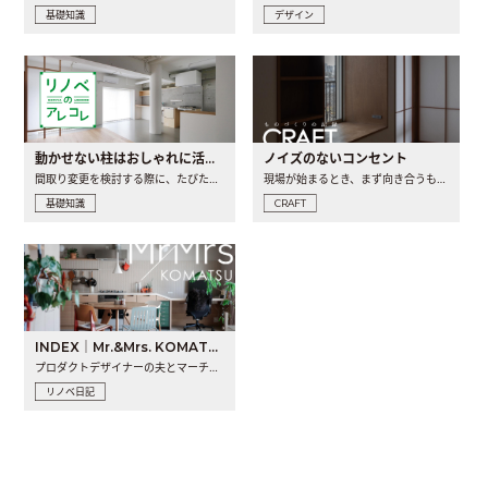
基礎知識
デザイン
動かせない柱はおしゃれに活用！柱を魅せるリノベーション(リノベ)4選
ノイズのないコンセント
間取り変更を検討する際に、たびたび皆さんの頭を悩ませる動か..
現場が始まるとき、まず向き合うものの一つがコンセントです..
基礎知識
CRAFT
INDEX｜Mr.&Mrs. KOMATSU renovation diary
プロダクトデザイナーの夫とマーチャンダイザーの妻が、夫婦で..
リノベ日記