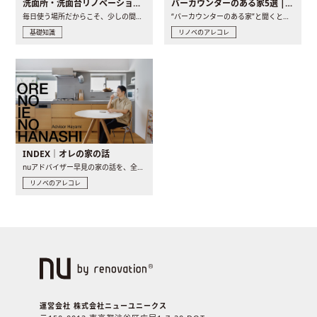
洗面所・洗面台リノベーションの事例と間取りアイデア
バーカウンターのある家5選 | 日常に馴染む“距離の近い”キッチンとは
毎日使う場所だからこそ、少しの間取りの工夫や素材の選び方で..
“バーカウンターのある家”と聞くと、少し特別な、大人のための..
基礎知識
リノベのアレコレ
INDEX｜オレの家の話
nuアドバイザー早見の家の話を、全4話でお届け。リノベーションを..
リノベのアレコレ
運営会社 株式会社ニューユニークス