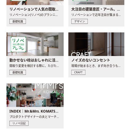
リノベーションで人気の間取りとは？トレンドの間取りと実例を徹底解説
大注目の建築意匠・アール。人気の理由と空間に取り入れるポイント
リノベーション(リノベ)のプランニングで一番最初に決めるのは..
リノベーションで近年注目が集まる建築意匠の一つであるアール..
基礎知識
デザイン
動かせない柱はおしゃれに活用！柱を魅せるリノベーション(リノベ)4選
ノイズのないコンセント
間取り変更を検討する際に、たびたび皆さんの頭を悩ませる動か..
現場が始まるとき、まず向き合うものの一つがコンセントです..
基礎知識
CRAFT
INDEX｜Mr.&Mrs. KOMATSU renovation diary
プロダクトデザイナーの夫とマーチャンダイザーの妻が、夫婦で..
リノベ日記