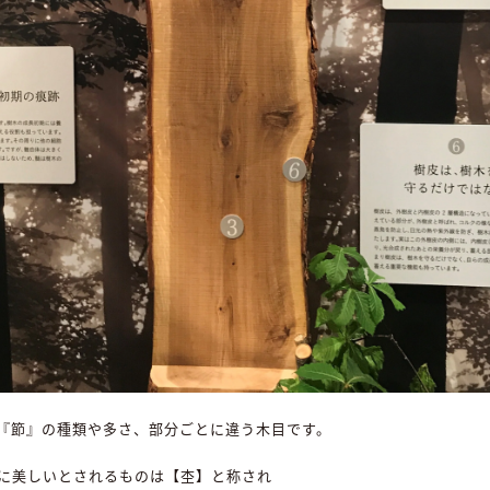
『節』の種類や多さ、部分ごとに違う木目です。
に美しいとされるものは【杢】と称され