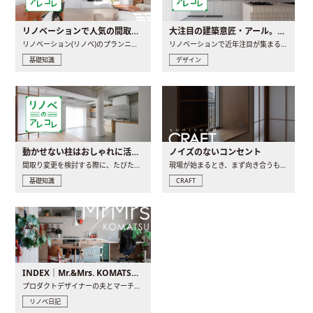
リノベーションで人気の間取りとは？トレンドの間取りと実例を徹底解説
大注目の建築意匠・アール。人気の理由と空間に取り入れるポイント
リノベーション(リノベ)のプランニングで一番最初に決めるのは..
リノベーションで近年注目が集まる建築意匠の一つであるアール..
基礎知識
デザイン
動かせない柱はおしゃれに活用！柱を魅せるリノベーション(リノベ)4選
ノイズのないコンセント
間取り変更を検討する際に、たびたび皆さんの頭を悩ませる動か..
現場が始まるとき、まず向き合うものの一つがコンセントです..
基礎知識
CRAFT
INDEX｜Mr.&Mrs. KOMATSU renovation diary
プロダクトデザイナーの夫とマーチャンダイザーの妻が、夫婦で..
リノベ日記