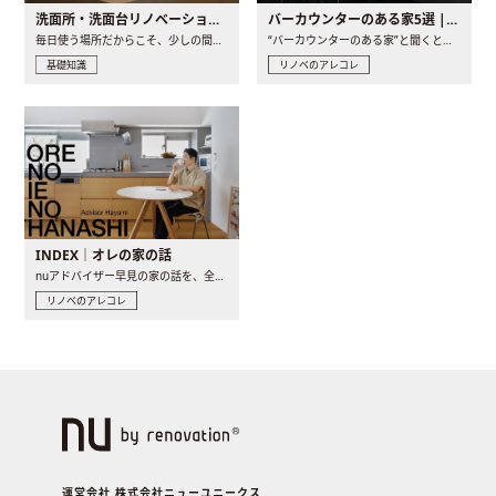
洗面所・洗面台リノベーションの事例と間取りアイデア
バーカウンターのある家5選 | 日常に馴染む“距離の近い”キッチンとは
毎日使う場所だからこそ、少しの間取りの工夫や素材の選び方で..
“バーカウンターのある家”と聞くと、少し特別な、大人のための..
基礎知識
リノベのアレコレ
INDEX｜オレの家の話
nuアドバイザー早見の家の話を、全4話でお届け。リノベーションを..
リノベのアレコレ
運営会社 株式会社ニューユニークス