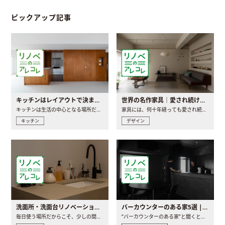
ピックアップ記事
キッチンはレイアウトで決まる。後悔しないための考え方と選び方
世界の名作家具｜愛され続ける理由と一生モノとの出会い方
キッチンは生活の中心となる場所だからこそ、家の中のどこに置..
家具には、何十年経っても愛され続ける「名作」と呼ばれるもの..
キッチン
デザイン
洗面所・洗面台リノベーションの事例と間取りアイデア
バーカウンターのある家5選 | 日常に馴染む“距離の近い”キッチンとは
毎日使う場所だからこそ、少しの間取りの工夫や素材の選び方で..
“バーカウンターのある家”と聞くと、少し特別な、大人のための..