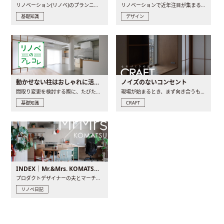
リノベーション(リノベ)のプランニングで一番最初に決めるのは..
リノベーションで近年注目が集まる建築意匠の一つであるアール..
基礎知識
デザイン
動かせない柱はおしゃれに活用！柱を魅せるリノベーション(リノベ)4選
ノイズのないコンセント
間取り変更を検討する際に、たびたび皆さんの頭を悩ませる動か..
現場が始まるとき、まず向き合うものの一つがコンセントです..
基礎知識
CRAFT
INDEX｜Mr.&Mrs. KOMATSU renovation diary
プロダクトデザイナーの夫とマーチャンダイザーの妻が、夫婦で..
リノベ日記