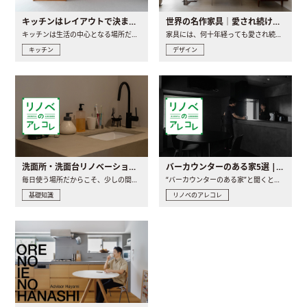
キッチンはレイアウトで決まる。後悔しないための考え方と選び方
世界の名作家具｜愛され続ける理由と一生モノとの出会い方
キッチンは生活の中心となる場所だからこそ、家の中のどこに置..
家具には、何十年経っても愛され続ける「名作」と呼ばれるもの..
キッチン
デザイン
洗面所・洗面台リノベーションの事例と間取りアイデア
バーカウンターのある家5選 | 日常に馴染む“距離の近い”キッチンとは
毎日使う場所だからこそ、少しの間取りの工夫や素材の選び方で..
“バーカウンターのある家”と聞くと、少し特別な、大人のための..
基礎知識
リノベのアレコレ