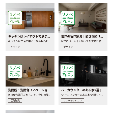
キッチンはレイアウトで決まる。後悔しないための考え方と選び方
世界の名作家具｜愛され続ける理由と一生モノとの出会い方
キッチンは生活の中心となる場所だからこそ、家の中のどこに置..
家具には、何十年経っても愛され続ける「名作」と呼ばれるもの..
キッチン
デザイン
洗面所・洗面台リノベーションの事例と間取りアイデア
バーカウンターのある家5選 | 日常に馴染む“距離の近い”キッチンとは
毎日使う場所だからこそ、少しの間取りの工夫や素材の選び方で..
“バーカウンターのある家”と聞くと、少し特別な、大人のための..
基礎知識
リノベのアレコレ