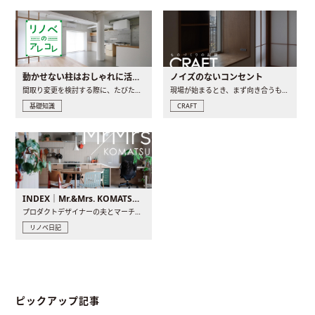
動かせない柱はおしゃれに活用！柱を魅せるリノベーション(リノベ)4選
ノイズのないコンセント
間取り変更を検討する際に、たびたび皆さんの頭を悩ませる動か..
現場が始まるとき、まず向き合うものの一つがコンセントです..
基礎知識
CRAFT
INDEX｜Mr.&Mrs. KOMATSU renovation diary
プロダクトデザイナーの夫とマーチャンダイザーの妻が、夫婦で..
リノベ日記
ピックアップ記事