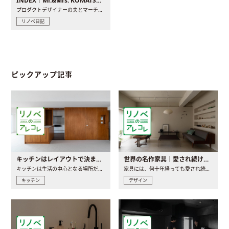
INDEX｜Mr.&Mrs. KOMATSU renovation diary
プロダクトデザイナーの夫とマーチャンダイザーの妻が、夫婦で..
リノベ日記
ピックアップ記事
キッチンはレイアウトで決まる。後悔しないための考え方と選び方
世界の名作家具｜愛され続ける理由と一生モノとの出会い方
キッチンは生活の中心となる場所だからこそ、家の中のどこに置..
家具には、何十年経っても愛され続ける「名作」と呼ばれるもの..
キッチン
デザイン