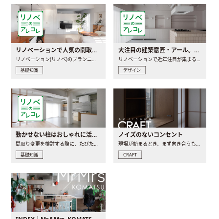
リノベーションで人気の間取りとは？トレンドの間取りと実例を徹底解説
大注目の建築意匠・アール。人気の理由と空間に取り入れるポイント
リノベーション(リノベ)のプランニングで一番最初に決めるのは..
リノベーションで近年注目が集まる建築意匠の一つであるアール..
基礎知識
デザイン
動かせない柱はおしゃれに活用！柱を魅せるリノベーション(リノベ)4選
ノイズのないコンセント
間取り変更を検討する際に、たびたび皆さんの頭を悩ませる動か..
現場が始まるとき、まず向き合うものの一つがコンセントです..
基礎知識
CRAFT