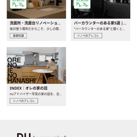
洗面所・洗面台リノベーションの事例と間取りアイデア
バーカウンターのある家5選 | 日常に馴染む“距離の近い”キッチンとは
毎日使う場所だからこそ、少しの間取りの工夫や素材の選び方で..
“バーカウンターのある家”と聞くと、少し特別な、大人のための..
基礎知識
リノベのアレコレ
INDEX｜オレの家の話
nuアドバイザー早見の家の話を、全4話でお届け。リノベーションを..
リノベのアレコレ