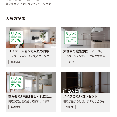
神奈川県 ／マンションリノベーション
人気の記事
リノベーションで人気の間取りとは？トレンドの間取りと実例を徹底解説
大注目の建築意匠・アール。人気の理由と空間に取り入れるポイント
リノベーション(リノベ)のプランニングで一番最初に決めるのは..
リノベーションで近年注目が集まる建築意匠の一つであるアール..
基礎知識
デザイン
動かせない柱はおしゃれに活用！柱を魅せるリノベーション(リノベ)4選
ノイズのないコンセント
間取り変更を検討する際に、たびたび皆さんの頭を悩ませる動か..
現場が始まるとき、まず向き合うものの一つがコンセントです..
基礎知識
CRAFT