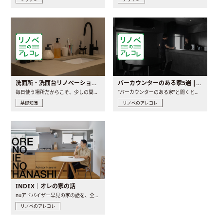
洗面所・洗面台リノベーションの事例と間取りアイデア
バーカウンターのある家5選 | 日常に馴染む“距離の近い”キッチンとは
毎日使う場所だからこそ、少しの間取りの工夫や素材の選び方で..
“バーカウンターのある家”と聞くと、少し特別な、大人のための..
基礎知識
リノベのアレコレ
INDEX｜オレの家の話
nuアドバイザー早見の家の話を、全4話でお届け。リノベーションを..
リノベのアレコレ