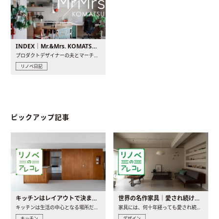
INDEX｜Mr.&Mrs. KOMATSU renovation diary
プロダクトデザイナーの夫とマーチャンダイザーの妻が、夫婦で..
リノベ日記
ピックアップ記事
キッチンはレイアウトで決まる。後悔しないための考え方と選び方
世界の名作家具｜愛され続ける理由と一生モノとの出会い方
キッチンは生活の中心となる場所だからこそ、家の中のどこに置..
家具には、何十年経っても愛され続ける「名作」と呼ばれるもの..
キッチン
デザイン