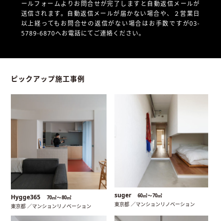
ールフォームよりお問合せが完了しますと自動返信メールが
送信されます。自動返信メールが届かない場合や、
２営業日
以上経ってもお問合せの返信がない場合はお手数ですが03-
5789-6870へお電話にてご連絡ください。
ピックアップ施工事例
suger
60㎡〜70㎡
Hygge365
70㎡〜80㎡
東京都 ／マンションリノベーション
東京都 ／マンションリノベーション