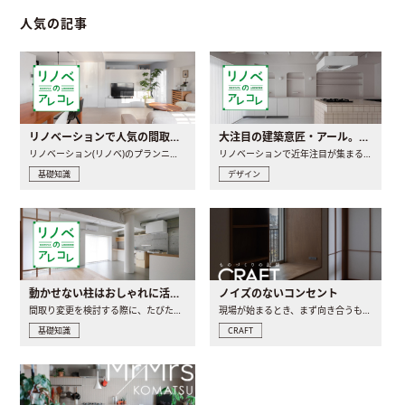
人気の記事
リノベーションで人気の間取りとは？トレンドの間取りと実例を徹底解説
大注目の建築意匠・アール。人気の理由と空間に取り入れるポイント
リノベーション(リノベ)のプランニングで一番最初に決めるのは..
リノベーションで近年注目が集まる建築意匠の一つであるアール..
基礎知識
デザイン
動かせない柱はおしゃれに活用！柱を魅せるリノベーション(リノベ)4選
ノイズのないコンセント
間取り変更を検討する際に、たびたび皆さんの頭を悩ませる動か..
現場が始まるとき、まず向き合うものの一つがコンセントです..
基礎知識
CRAFT