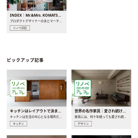
INDEX｜Mr.&Mrs. KOMATSU renovation diary
プロダクトデザイナーの夫とマーチャンダイザーの妻が、夫婦で..
リノベ日記
ピックアップ記事
キッチンはレイアウトで決まる。後悔しないための考え方と選び方
世界の名作家具｜愛され続ける理由と一生モノとの出会い方
キッチンは生活の中心となる場所だからこそ、家の中のどこに置..
家具には、何十年経っても愛され続ける「名作」と呼ばれるもの..
キッチン
デザイン