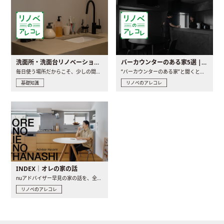
洗面所・洗面台リノベーションの事例と間取りアイデア
バーカウンターのある家5選 | 日常に馴染む“距離の近い”キッチンとは
毎日使う場所だからこそ、少しの間取りの工夫や素材の選び方で..
“バーカウンターのある家”と聞くと、少し特別な、大人のための..
基礎知識
リノベのアレコレ
INDEX｜オレの家の話
nuアドバイザー早見の家の話を、全4話でお届け。リノベーションを..
リノベのアレコレ