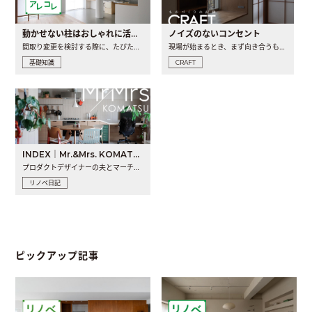
動かせない柱はおしゃれに活用！柱を魅せるリノベーション(リノベ)4選
ノイズのないコンセント
間取り変更を検討する際に、たびたび皆さんの頭を悩ませる動か..
現場が始まるとき、まず向き合うものの一つがコンセントです..
基礎知識
CRAFT
INDEX｜Mr.&Mrs. KOMATSU renovation diary
プロダクトデザイナーの夫とマーチャンダイザーの妻が、夫婦で..
リノベ日記
ピックアップ記事