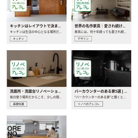
キッチンはレイアウトで決まる。後悔しないための考え方と選び方
世界の名作家具｜愛され続ける理由と一生モノとの出会い方
キッチンは生活の中心となる場所だからこそ、家の中のどこに置..
家具には、何十年経っても愛され続ける「名作」と呼ばれるもの..
キッチン
デザイン
洗面所・洗面台リノベーションの事例と間取りアイデア
バーカウンターのある家5選 | 日常に馴染む“距離の近い”キッチンとは
毎日使う場所だからこそ、少しの間取りの工夫や素材の選び方で..
“バーカウンターのある家”と聞くと、少し特別な、大人のための..
基礎知識
リノベのアレコレ