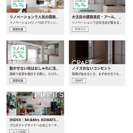
リノベーションで人気の間取りとは？トレンドの間取りと実例を徹底解説
大注目の建築意匠・アール。人気の理由と空間に取り入れるポイント
リノベーション(リノベ)のプランニングで一番最初に決めるのは..
リノベーションで近年注目が集まる建築意匠の一つであるアール..
基礎知識
デザイン
動かせない柱はおしゃれに活用！柱を魅せるリノベーション(リノベ)4選
ノイズのないコンセント
間取り変更を検討する際に、たびたび皆さんの頭を悩ませる動か..
現場が始まるとき、まず向き合うものの一つがコンセントです..
基礎知識
CRAFT
INDEX｜Mr.&Mrs. KOMATSU renovation diary
プロダクトデザイナーの夫とマーチャンダイザーの妻が、夫婦で..
リノベ日記