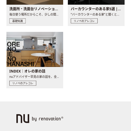
洗面所・洗面台リノベーションの事例と間取りアイデア
バーカウンターのある家5選 | 日常に馴染む“距離の近い”キッチンとは
毎日使う場所だからこそ、少しの間取りの工夫や素材の選び方で..
“バーカウンターのある家”と聞くと、少し特別な、大人のための..
基礎知識
リノベのアレコレ
INDEX｜オレの家の話
nuアドバイザー早見の家の話を、全4話でお届け。リノベーションを..
リノベのアレコレ