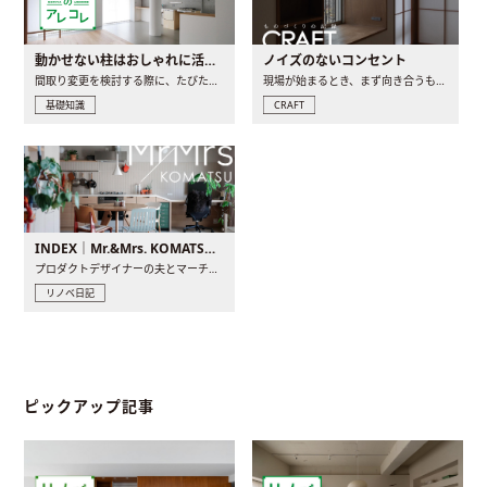
動かせない柱はおしゃれに活用！柱を魅せるリノベーション(リノベ)4選
ノイズのないコンセント
間取り変更を検討する際に、たびたび皆さんの頭を悩ませる動か..
現場が始まるとき、まず向き合うものの一つがコンセントです..
基礎知識
CRAFT
INDEX｜Mr.&Mrs. KOMATSU renovation diary
プロダクトデザイナーの夫とマーチャンダイザーの妻が、夫婦で..
リノベ日記
ピックアップ記事