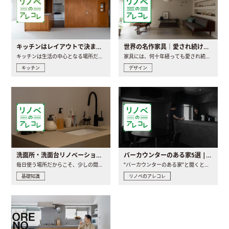
キッチンはレイアウトで決まる。後悔しないための考え方と選び方
世界の名作家具｜愛され続ける理由と一生モノとの出会い方
キッチンは生活の中心となる場所だからこそ、家の中のどこに置..
家具には、何十年経っても愛され続ける「名作」と呼ばれるもの..
キッチン
デザイン
洗面所・洗面台リノベーションの事例と間取りアイデア
バーカウンターのある家5選 | 日常に馴染む“距離の近い”キッチンとは
毎日使う場所だからこそ、少しの間取りの工夫や素材の選び方で..
“バーカウンターのある家”と聞くと、少し特別な、大人のための..
基礎知識
リノベのアレコレ