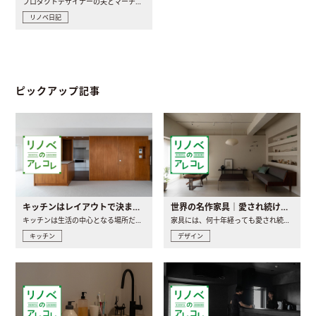
プロダクトデザイナーの夫とマーチャンダイザーの妻が、夫婦で..
リノベ日記
ピックアップ記事
キッチンはレイアウトで決まる。後悔しないための考え方と選び方
世界の名作家具｜愛され続ける理由と一生モノとの出会い方
キッチンは生活の中心となる場所だからこそ、家の中のどこに置..
家具には、何十年経っても愛され続ける「名作」と呼ばれるもの..
キッチン
デザイン