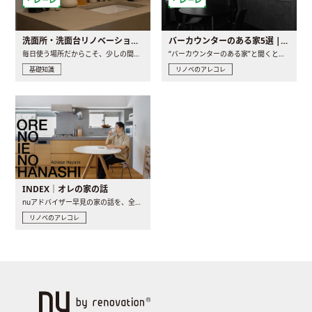
洗面所・洗面台リノベーションの事例と間取りアイデア
バーカウンターのある家5選 | 日常に馴染む“距離の近い”キッチンとは
毎日使う場所だからこそ、少しの間取りの工夫や素材の選び方で..
“バーカウンターのある家”と聞くと、少し特別な、大人のための..
基礎知識
リノベのアレコレ
INDEX｜オレの家の話
nuアドバイザー早見の家の話を、全4話でお届け。リノベーションを..
リノベのアレコレ