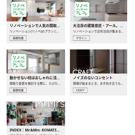
リノベーションで人気の間取りとは？トレンドの間取りと実例を徹底解説
大注目の建築意匠・アール。人気の理由と空間に取り入れるポイント
リノベーション(リノベ)のプランニングで一番最初に決めるのは..
リノベーションで近年注目が集まる建築意匠の一つであるアール..
基礎知識
デザイン
動かせない柱はおしゃれに活用！柱を魅せるリノベーション(リノベ)4選
ノイズのないコンセント
間取り変更を検討する際に、たびたび皆さんの頭を悩ませる動か..
現場が始まるとき、まず向き合うものの一つがコンセントです..
基礎知識
CRAFT
INDEX｜Mr.&Mrs. KOMATSU renovation diary