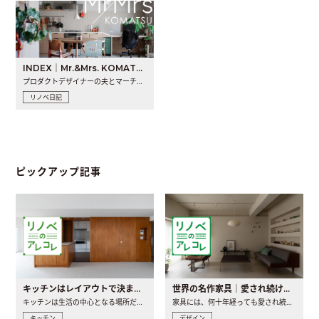
INDEX｜Mr.&Mrs. KOMATSU renovation diary
プロダクトデザイナーの夫とマーチャンダイザーの妻が、夫婦で..
リノベ日記
ピックアップ記事
キッチンはレイアウトで決まる。後悔しないための考え方と選び方
世界の名作家具｜愛され続ける理由と一生モノとの出会い方
キッチンは生活の中心となる場所だからこそ、家の中のどこに置..
家具には、何十年経っても愛され続ける「名作」と呼ばれるもの..
キッチン
デザイン