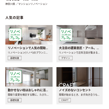
神奈川県 ／マンションリノベーション
人気の記事
リノベーションで人気の間取りとは？トレンドの間取りと実例を徹底解説
大注目の建築意匠・アール。人気の理由と空間に取り入れるポイント
リノベーション(リノベ)のプランニングで一番最初に決めるのは..
リノベーションで近年注目が集まる建築意匠の一つであるアール..
基礎知識
デザイン
動かせない柱はおしゃれに活用！柱を魅せるリノベーション(リノベ)4選
ノイズのないコンセント
間取り変更を検討する際に、たびたび皆さんの頭を悩ませる動か..
現場が始まるとき、まず向き合うものの一つがコンセントです..
基礎知識
CRAFT