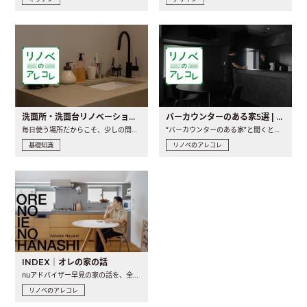
洗面所・洗面台リノベーションの事例と間取りアイデア
バーカウンターのある家5選 | 日常に馴染む“距離の近い”キッチンとは
毎日使う場所だからこそ、少しの間取りの工夫や素材の選び方で..
“バーカウンターのある家”と聞くと、少し特別な、大人のための..
基礎知識
リノベのアレコレ
INDEX｜オレの家の話
nuアドバイザー早見の家の話を、全4話でお届け。リノベーションを..
リノベのアレコレ