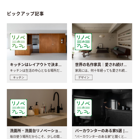
ピックアップ記事
キッチンはレイアウトで決まる。後悔しないための考え方と選び方
世界の名作家具｜愛され続ける理由と一生モノとの出会い方
キッチンは生活の中心となる場所だからこそ、家の中のどこに置..
家具には、何十年経っても愛され続ける「名作」と呼ばれるもの..
キッチン
デザイン
洗面所・洗面台リノベーションの事例と間取りアイデア
バーカウンターのある家5選 | 日常に馴染む“距離の近い”キッチンとは
毎日使う場所だからこそ、少しの間取りの工夫や素材の選び方で..
“バーカウンターのある家”と聞くと、少し特別な、大人のための..