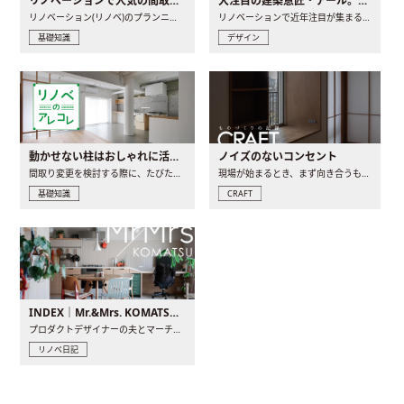
リノベーションで人気の間取りとは？トレンドの間取りと実例を徹底解説
大注目の建築意匠・アール。人気の理由と空間に取り入れるポイント
リノベーション(リノベ)のプランニングで一番最初に決めるのは..
リノベーションで近年注目が集まる建築意匠の一つであるアール..
基礎知識
デザイン
動かせない柱はおしゃれに活用！柱を魅せるリノベーション(リノベ)4選
ノイズのないコンセント
間取り変更を検討する際に、たびたび皆さんの頭を悩ませる動か..
現場が始まるとき、まず向き合うものの一つがコンセントです..
基礎知識
CRAFT
INDEX｜Mr.&Mrs. KOMATSU renovation diary
プロダクトデザイナーの夫とマーチャンダイザーの妻が、夫婦で..
リノベ日記