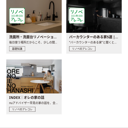
洗面所・洗面台リノベーションの事例と間取りアイデア
バーカウンターのある家5選 | 日常に馴染む“距離の近い”キッチンとは
毎日使う場所だからこそ、少しの間取りの工夫や素材の選び方で..
“バーカウンターのある家”と聞くと、少し特別な、大人のための..
基礎知識
リノベのアレコレ
INDEX｜オレの家の話
nuアドバイザー早見の家の話を、全4話でお届け。リノベーションを..
リノベのアレコレ