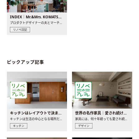
INDEX｜Mr.&Mrs. KOMATSU renovation diary
プロダクトデザイナーの夫とマーチャンダイザーの妻が、夫婦で..
リノベ日記
ピックアップ記事
キッチンはレイアウトで決まる。後悔しないための考え方と選び方
世界の名作家具｜愛され続ける理由と一生モノとの出会い方
キッチンは生活の中心となる場所だからこそ、家の中のどこに置..
家具には、何十年経っても愛され続ける「名作」と呼ばれるもの..
キッチン
デザイン