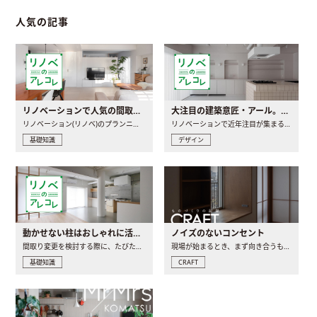
人気の記事
リノベーションで人気の間取りとは？トレンドの間取りと実例を徹底解説
大注目の建築意匠・アール。人気の理由と空間に取り入れるポイント
リノベーション(リノベ)のプランニングで一番最初に決めるのは..
リノベーションで近年注目が集まる建築意匠の一つであるアール..
基礎知識
デザイン
動かせない柱はおしゃれに活用！柱を魅せるリノベーション(リノベ)4選
ノイズのないコンセント
間取り変更を検討する際に、たびたび皆さんの頭を悩ませる動か..
現場が始まるとき、まず向き合うものの一つがコンセントです..
基礎知識
CRAFT