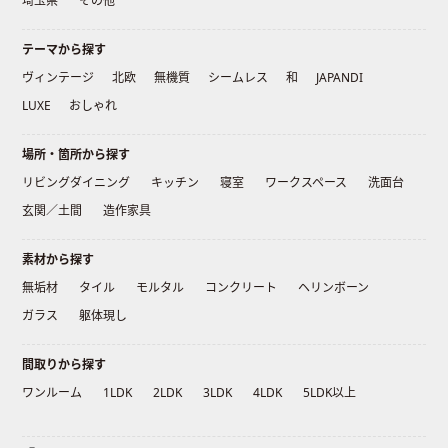
埼玉県
その他
テーマから探す
ヴィンテージ
北欧
無機質
シームレス
和
JAPANDI
LUXE
おしゃれ
場所・箇所から探す
リビングダイニング
キッチン
寝室
ワークスペース
洗面台
玄関／土間
造作家具
素材から探す
無垢材
タイル
モルタル
コンクリート
ヘリンボーン
ガラス
躯体現し
間取りから探す
ワンルーム
1LDK
2LDK
3LDK
4LDK
5LDK以上