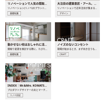
リノベーションで人気の間取りとは？トレンドの間取りと実例を徹底解説
大注目の建築意匠・アール。人気の理由と空間に取り入れるポイント
リノベーション(リノベ)のプランニングで一番最初に決めるのは..
リノベーションで近年注目が集まる建築意匠の一つであるアール..
基礎知識
デザイン
動かせない柱はおしゃれに活用！柱を魅せるリノベーション(リノベ)4選
ノイズのないコンセント
間取り変更を検討する際に、たびたび皆さんの頭を悩ませる動か..
現場が始まるとき、まず向き合うものの一つがコンセントです..
基礎知識
CRAFT
INDEX｜Mr.&Mrs. KOMATSU renovation diary
プロダクトデザイナーの夫とマーチャンダイザーの妻が、夫婦で..
リノベ日記