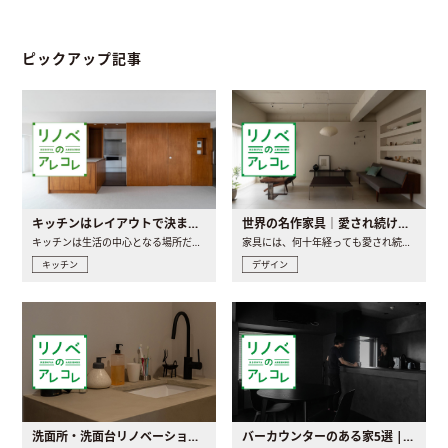
ピックアップ記事
キッチンはレイアウトで決まる。後悔しないための考え方と選び方
世界の名作家具｜愛され続ける理由と一生モノとの出会い方
キッチンは生活の中心となる場所だからこそ、家の中のどこに置..
家具には、何十年経っても愛され続ける「名作」と呼ばれるもの..
キッチン
デザイン
洗面所・洗面台リノベーションの事例と間取りアイデア
バーカウンターのある家5選 | 日常に馴染む“距離の近い”キッチンとは