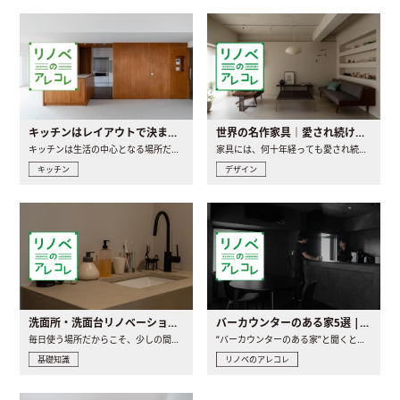
キッチンはレイアウトで決まる。後悔しないための考え方と選び方
世界の名作家具｜愛され続ける理由と一生モノとの出会い方
キッチンは生活の中心となる場所だからこそ、家の中のどこに置..
家具には、何十年経っても愛され続ける「名作」と呼ばれるもの..
キッチン
デザイン
洗面所・洗面台リノベーションの事例と間取りアイデア
バーカウンターのある家5選 | 日常に馴染む“距離の近い”キッチンとは
毎日使う場所だからこそ、少しの間取りの工夫や素材の選び方で..
“バーカウンターのある家”と聞くと、少し特別な、大人のための..
基礎知識
リノベのアレコレ