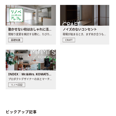
動かせない柱はおしゃれに活用！柱を魅せるリノベーション(リノベ)4選
ノイズのないコンセント
間取り変更を検討する際に、たびたび皆さんの頭を悩ませる動か..
現場が始まるとき、まず向き合うものの一つがコンセントです..
基礎知識
CRAFT
INDEX｜Mr.&Mrs. KOMATSU renovation diary
プロダクトデザイナーの夫とマーチャンダイザーの妻が、夫婦で..
リノベ日記
ピックアップ記事