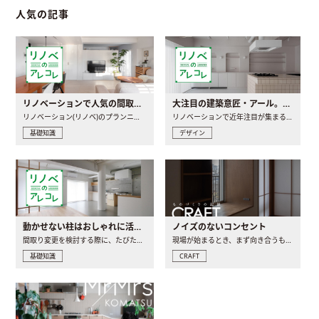
人気の記事
リノベーションで人気の間取りとは？トレンドの間取りと実例を徹底解説
大注目の建築意匠・アール。人気の理由と空間に取り入れるポイント
リノベーション(リノベ)のプランニングで一番最初に決めるのは..
リノベーションで近年注目が集まる建築意匠の一つであるアール..
基礎知識
デザイン
動かせない柱はおしゃれに活用！柱を魅せるリノベーション(リノベ)4選
ノイズのないコンセント
間取り変更を検討する際に、たびたび皆さんの頭を悩ませる動か..
現場が始まるとき、まず向き合うものの一つがコンセントです..
基礎知識
CRAFT