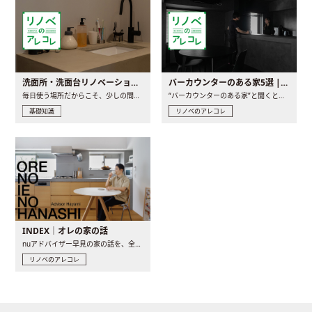
洗面所・洗面台リノベーションの事例と間取りアイデア
バーカウンターのある家5選 | 日常に馴染む“距離の近い”キッチンとは
毎日使う場所だからこそ、少しの間取りの工夫や素材の選び方で..
“バーカウンターのある家”と聞くと、少し特別な、大人のための..
基礎知識
リノベのアレコレ
INDEX｜オレの家の話
nuアドバイザー早見の家の話を、全4話でお届け。リノベーションを..
リノベのアレコレ