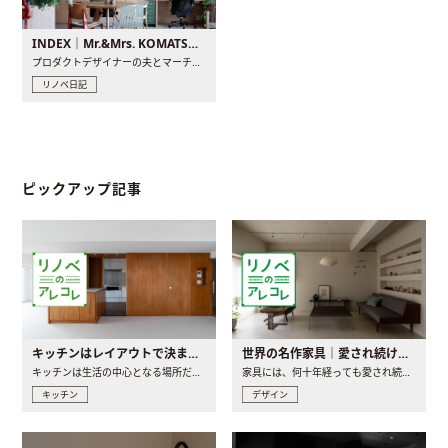
INDEX｜Mr.&Mrs. KOMATSU renovation diary
プロダクトデザイナーの夫とマーチャンダイザーの妻が、夫婦で..
リノベ日記
ピックアップ記事
キッチンはレイアウトで決まる。後悔しないための考え方と選び方
世界の名作家具｜愛され続ける理由と一生モノとの出会い方
キッチンは生活の中心となる場所だからこそ、家の中のどこに置..
家具には、何十年経っても愛され続ける「名作」と呼ばれるもの..
キッチン
デザイン