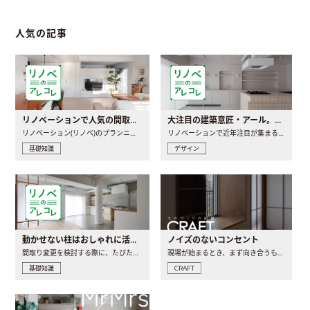
人気の記事
リノベーションで人気の間取りとは？トレンドの間取りと実例を徹底解説
大注目の建築意匠・アール。人気の理由と空間に取り入れるポイント
リノベーション(リノベ)のプランニングで一番最初に決めるのは..
リノベーションで近年注目が集まる建築意匠の一つであるアール..
基礎知識
デザイン
動かせない柱はおしゃれに活用！柱を魅せるリノベーション(リノベ)4選
ノイズのないコンセント
間取り変更を検討する際に、たびたび皆さんの頭を悩ませる動か..
現場が始まるとき、まず向き合うものの一つがコンセントです..
基礎知識
CRAFT