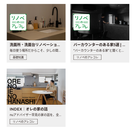
洗面所・洗面台リノベーションの事例と間取りアイデア
バーカウンターのある家5選 | 日常に馴染む“距離の近い”キッチンとは
毎日使う場所だからこそ、少しの間取りの工夫や素材の選び方で..
“バーカウンターのある家”と聞くと、少し特別な、大人のための..
基礎知識
リノベのアレコレ
INDEX｜オレの家の話
nuアドバイザー早見の家の話を、全4話でお届け。リノベーションを..
リノベのアレコレ