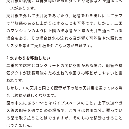
天井板の裏側には排気等のためのダクトや配線などが通るスペ
ースがあります。
天井板を外して天井高をあげたり、配管をむき出しにしてラフ
で開放感のある仕上がりにすることも可能です。しかし、上図
のマンションのように上階の排水管が下階の天井を通っている
場合もあり、その場合は水の流れる音が響く可能性や水漏れの
リスクを考えて天井板を外さない方が無難です。
2.水まわりを移動したい
二重床で床材とコンクリートの間に空間がある場合、配管や排
気ダクトが延長可能なため比較的水回りの移動がしやすいと言
われます。
しかし、1.の天井と同じく配管が下の階の天井裏を通っている場
合は移動が難しくなります。
図の中央にある“PS”とはパイプスペースのこと。上下水道やガ
ス管の配管を通すための場所で、こちらは共用部分。覆ってい
る壁を取り払うことはできますが、そのものを移動させること
はできません。