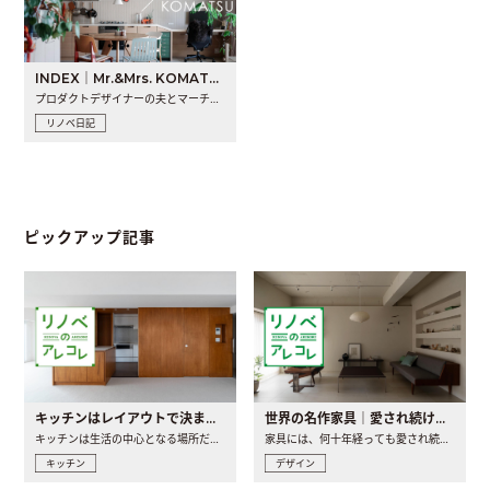
INDEX｜Mr.&Mrs. KOMATSU renovation diary
プロダクトデザイナーの夫とマーチャンダイザーの妻が、夫婦で..
リノベ日記
ピックアップ記事
キッチンはレイアウトで決まる。後悔しないための考え方と選び方
世界の名作家具｜愛され続ける理由と一生モノとの出会い方
キッチンは生活の中心となる場所だからこそ、家の中のどこに置..
家具には、何十年経っても愛され続ける「名作」と呼ばれるもの..
キッチン
デザイン