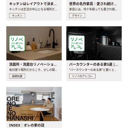
キッチンはレイアウトで決まる。後悔しないための考え方と選び方
世界の名作家具｜愛され続ける理由と一生モノとの出会い方
キッチンは生活の中心となる場所だからこそ、家の中のどこに置..
家具には、何十年経っても愛され続ける「名作」と呼ばれるもの..
キッチン
デザイン
洗面所・洗面台リノベーションの事例と間取りアイデア
バーカウンターのある家5選 | 日常に馴染む“距離の近い”キッチンとは
毎日使う場所だからこそ、少しの間取りの工夫や素材の選び方で..
“バーカウンターのある家”と聞くと、少し特別な、大人のための..
基礎知識
リノベのアレコレ
INDEX｜オレの家の話