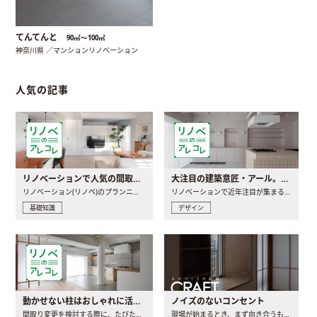
てんてんと
90㎡〜100㎡
神奈川県 ／マンションリノベーション
人気の記事
リノベーションで人気の間取りとは？トレンドの間取りと実例を徹底解説
大注目の建築意匠・アール。人気の理由と空間に取り入れるポイント
リノベーション(リノベ)のプランニングで一番最初に決めるのは..
リノベーションで近年注目が集まる建築意匠の一つであるアール..
基礎知識
デザイン
動かせない柱はおしゃれに活用！柱を魅せるリノベーション(リノベ)4選
ノイズのないコンセント
間取り変更を検討する際に、たびたび皆さんの頭を悩ませる動か..
現場が始まるとき、まず向き合うものの一つがコンセントです..