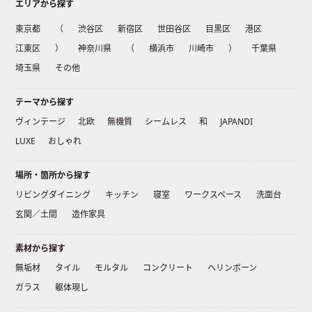
エリアから探す
東京都
（
渋谷区
新宿区
世田谷区
目黒区
港区
江東区
）
神奈川県
（
横浜市
川崎市
）
千葉県
埼玉県
その他
テーマから探す
ヴィンテージ
北欧
無機質
シームレス
和
JAPANDI
LUXE
おしゃれ
場所・箇所から探す
リビングダイニング
キッチン
寝室
ワークスペース
洗面台
玄関／土間
造作家具
素材から探す
無垢材
タイル
モルタル
コンクリート
ヘリンボーン
ガラス
躯体現し