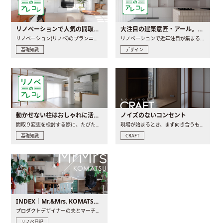
リノベーションで人気の間取りとは？トレンドの間取りと実例を徹底解説
大注目の建築意匠・アール。人気の理由と空間に取り入れるポイント
リノベーション(リノベ)のプランニングで一番最初に決めるのは..
リノベーションで近年注目が集まる建築意匠の一つであるアール..
基礎知識
デザイン
動かせない柱はおしゃれに活用！柱を魅せるリノベーション(リノベ)4選
ノイズのないコンセント
間取り変更を検討する際に、たびたび皆さんの頭を悩ませる動か..
現場が始まるとき、まず向き合うものの一つがコンセントです..
基礎知識
CRAFT
INDEX｜Mr.&Mrs. KOMATSU renovation diary
プロダクトデザイナーの夫とマーチャンダイザーの妻が、夫婦で..
リノベ日記