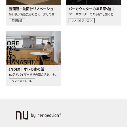
洗面所・洗面台リノベーションの事例と間取りアイデア
バーカウンターのある家5選 | 日常に馴染む“距離の近い”キッチンとは
毎日使う場所だからこそ、少しの間取りの工夫や素材の選び方で..
“バーカウンターのある家”と聞くと、少し特別な、大人のための..
基礎知識
リノベのアレコレ
INDEX｜オレの家の話
nuアドバイザー早見の家の話を、全4話でお届け。リノベーションを..
リノベのアレコレ