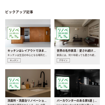
ピックアップ記事
キッチンはレイアウトで決まる。後悔しないための考え方と選び方
世界の名作家具｜愛され続ける理由と一生モノとの出会い方
キッチンは生活の中心となる場所だからこそ、家の中のどこに置..
家具には、何十年経っても愛され続ける「名作」と呼ばれるもの..
キッチン
デザイン
洗面所・洗面台リノベーションの事例と間取りアイデア
バーカウンターのある家5選 | 日常に馴染む“距離の近い”キッチンとは
毎日使う場所だからこそ、少しの間取りの工夫や素材の選び方で..
“バーカウンターのある家”と聞くと、少し特別な、大人のための..