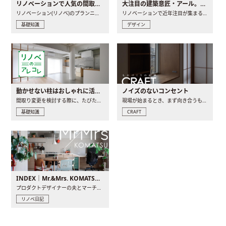
リノベーションで人気の間取りとは？トレンドの間取りと実例を徹底解説
大注目の建築意匠・アール。人気の理由と空間に取り入れるポイント
リノベーション(リノベ)のプランニングで一番最初に決めるのは..
リノベーションで近年注目が集まる建築意匠の一つであるアール..
基礎知識
デザイン
動かせない柱はおしゃれに活用！柱を魅せるリノベーション(リノベ)4選
ノイズのないコンセント
間取り変更を検討する際に、たびたび皆さんの頭を悩ませる動か..
現場が始まるとき、まず向き合うものの一つがコンセントです..
基礎知識
CRAFT
INDEX｜Mr.&Mrs. KOMATSU renovation diary
プロダクトデザイナーの夫とマーチャンダイザーの妻が、夫婦で..
リノベ日記