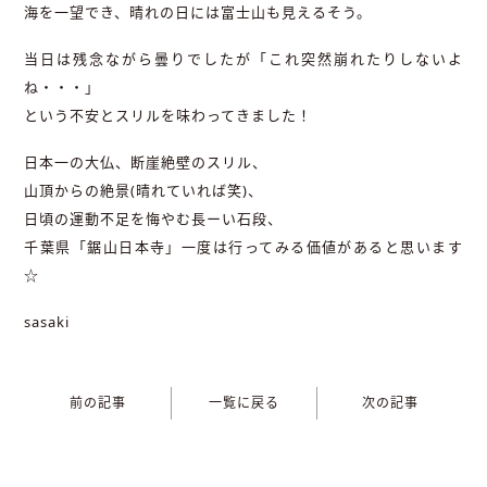
海を一望でき、晴れの日には富士山も見えるそう。
当日は残念ながら曇りでしたが「これ突然崩れたりしないよ
ね・・・」
という不安とスリルを味わってきました！
日本一の大仏、断崖絶壁のスリル、
山頂からの絶景(晴れていれば笑)、
日頃の運動不足を悔やむ長ーい石段、
千葉県「鋸山日本寺」一度は行ってみる価値があると思います
☆
sasaki
前の記事
一覧に戻る
次の記事