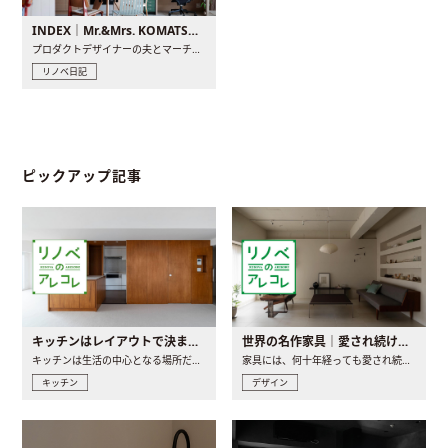
INDEX｜Mr.&Mrs. KOMATSU renovation diary
プロダクトデザイナーの夫とマーチャンダイザーの妻が、夫婦で..
リノベ日記
ピックアップ記事
キッチンはレイアウトで決まる。後悔しないための考え方と選び方
世界の名作家具｜愛され続ける理由と一生モノとの出会い方
キッチンは生活の中心となる場所だからこそ、家の中のどこに置..
家具には、何十年経っても愛され続ける「名作」と呼ばれるもの..
キッチン
デザイン