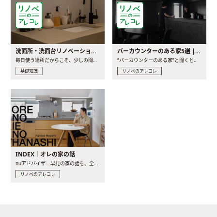
洗面所・洗面台リノベーションの事例と間取りアイデア
バーカウンターのある家5選 | 日常に馴染む“距離の近い”キッチンとは
毎日使う場所だからこそ、少しの間取りの工夫や素材の選び方で..
“バーカウンターのある家”と聞くと、少し特別な、大人のための..
基礎知識
リノベのアレコレ
INDEX｜オレの家の話
nuアドバイザー早見の家の話を、全4話でお届け。リノベーションを..
リノベのアレコレ