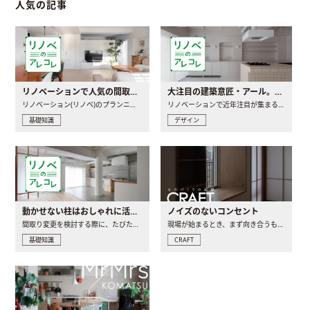
人気の記事
リノベーションで人気の間取りとは？トレンドの間取りと実例を徹底解説
大注目の建築意匠・アール。人気の理由と空間に取り入れるポイント
リノベーション(リノベ)のプランニングで一番最初に決めるのは..
リノベーションで近年注目が集まる建築意匠の一つであるアール..
基礎知識
デザイン
動かせない柱はおしゃれに活用！柱を魅せるリノベーション(リノベ)4選
ノイズのないコンセント
間取り変更を検討する際に、たびたび皆さんの頭を悩ませる動か..
現場が始まるとき、まず向き合うものの一つがコンセントです..
基礎知識
CRAFT