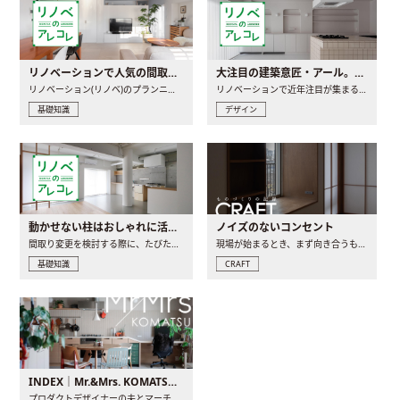
リノベーションで人気の間取りとは？トレンドの間取りと実例を徹底解説
大注目の建築意匠・アール。人気の理由と空間に取り入れるポイント
リノベーション(リノベ)のプランニングで一番最初に決めるのは..
リノベーションで近年注目が集まる建築意匠の一つであるアール..
基礎知識
デザイン
動かせない柱はおしゃれに活用！柱を魅せるリノベーション(リノベ)4選
ノイズのないコンセント
間取り変更を検討する際に、たびたび皆さんの頭を悩ませる動か..
現場が始まるとき、まず向き合うものの一つがコンセントです..
基礎知識
CRAFT
INDEX｜Mr.&Mrs. KOMATSU renovation diary
プロダクトデザイナーの夫とマーチャンダイザーの妻が、夫婦で..