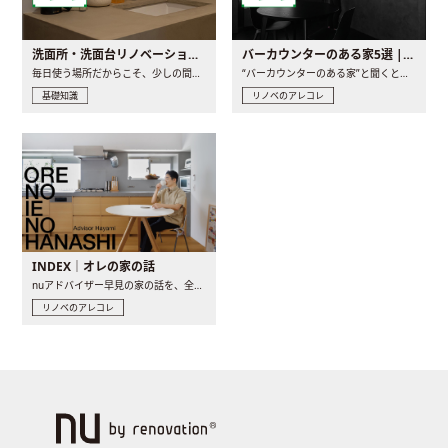
洗面所・洗面台リノベーションの事例と間取りアイデア
バーカウンターのある家5選 | 日常に馴染む“距離の近い”キッチンとは
毎日使う場所だからこそ、少しの間取りの工夫や素材の選び方で..
“バーカウンターのある家”と聞くと、少し特別な、大人のための..
基礎知識
リノベのアレコレ
INDEX｜オレの家の話
nuアドバイザー早見の家の話を、全4話でお届け。リノベーションを..
リノベのアレコレ