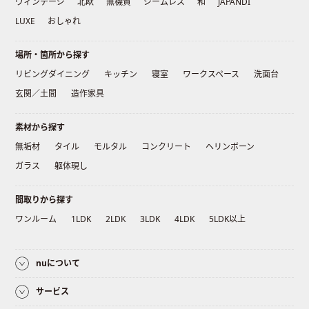
ヴィンテージ
北欧
無機質
シームレス
和
JAPANDI
LUXE
おしゃれ
場所・箇所から探す
リビングダイニング
キッチン
寝室
ワークスペース
洗面台
玄関／土間
造作家具
素材から探す
無垢材
タイル
モルタル
コンクリート
ヘリンボーン
ガラス
躯体現し
間取りから探す
ワンルーム
1LDK
2LDK
3LDK
4LDK
5LDK以上
nuについて
サービス