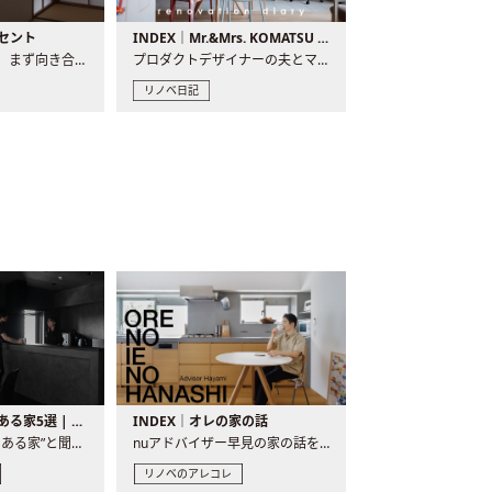
セント
INDEX｜Mr.&Mrs. KOMATSU renovation diary
現場が始まるとき、まず向き合うものの一つがコンセントです..
プロダクトデザイナーの夫とマーチャンダイザーの妻が、夫婦で..
リノベ日記
バーカウンターのある家5選 | 日常に馴染む“距離の近い”キッチンとは
INDEX｜オレの家の話
“バーカウンターのある家”と聞くと、少し特別な、大人のための..
nuアドバイザー早見の家の話を、全4話でお届け。リノベーションを..
リノベのアレコレ