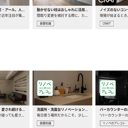
大注目の建築意匠・アール。人気の理由と空間に取り入れるポイント
動かせない柱はおしゃれに活用！柱を魅せるリノベーション(リノベ)4選
ノイズのないコン
リノベーションで近年注目が集まる建築意匠の一つであるアール..
間取り変更を検討する際に、たびたび皆さんの頭を悩ませる動か..
基礎知識
CRAFT
世界の名作家具｜愛され続ける理由と一生モノとの出会い方
洗面所・洗面台リノベーションの事例と間取りアイデア
家具には、何十年経っても愛され続ける「名作」と呼ばれるもの..
毎日使う場所だからこそ、少しの間取りの工夫や素材の選び方で..
基礎知識
リノベのアレコレ