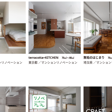
terracotta×KITCHEN
無垢のはじまり
70㎡〜80㎡
70
ンリノベーション
東京都 ／マンションリノベーション
埼玉県 ／マンショ